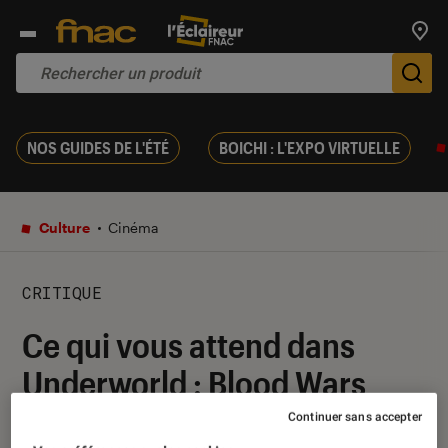
Trouv
De
NOS GUIDES DE L'ÉTÉ
BOICHI : L'EXPO VIRTUELLE
Culture
Cinéma
CRITIQUE
Ce qui vous attend dans
Underworld : Blood Wars
Continuer sans accepter
13 juin 2017
・
Par
Lucie