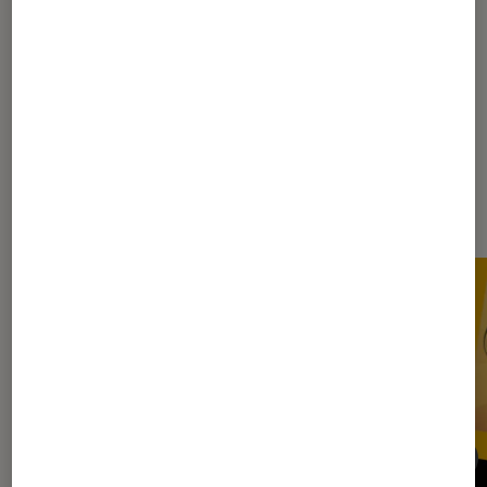
Sponsorisé par Hasbro
Dernièrement dans Actu Figurines
et jeux