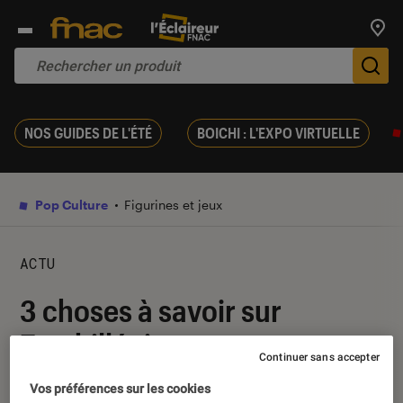
Trouv
De
NOS GUIDES DE L'ÉTÉ
BOICHI : L'EXPO VIRTUELLE
Pop Culture
Figurines et jeux
ACTU
3 choses à savoir sur
Zombillénium
Continuer sans accepter
Vos préférences sur les cookies
13 juin 2017
・
Par
Lucie