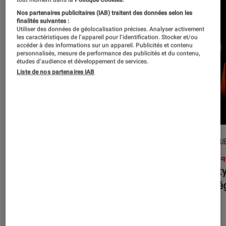
Nos partenaires publicitaires (IAB) traitent des données selon les
finalités suivantes :
Utiliser des données de géolocalisation précises. Analyser activement
les caractéristiques de l’appareil pour l’identification. Stocker et/ou
accéder à des informations sur un appareil. Publicités et contenu
personnalisés, mesure de performance des publicités et du contenu,
études d’audience et développement de services.
Liste de nos partenaires IAB
CRITIQUE
CRITIQU
Musique
•
31 juil. 2026
Musiq
Petal
: l’album le plus sombre
Realit
d’Ariana Grande ?
leur l