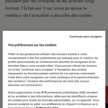
passant par les critiques et les articles long
format, l’Éclaireur Fnac vous propose le
meilleur de l’actualité culturelle décryptée.
Autour de ce sujet
Continuer sans accepter
Vos préférences sur les cookies
Littérature
Film
Roman
Album
Concer
FNAC et ses partenaires utilisent des traceurs soumis à votre
consentement à des fins publicitaires par exemple pour la création de
profils personnalisés en combinant les données de navigation et les
données liées à votre compte client. Vous pouvez refuser les traceurs
via le lien "continuer sans accepter" à l’exception des cookies
À la une
nécessaires au fonctionnement optimal de nos services notamment
l’aide dans votre navigation sur notre catalogue et la personnalisation
des contenus, l’analyse des performances de notre site, et pour
sécuriser vos transactions.
Notre organisation et ses
419
partenaires publicitaires (IAB) stockent
et/ou accèdent à des informations, telles que les identifiants uniques
de cookies pour traiter les données personnelles, sur un appareil. Vous
pouvez accepter ou gérer vos préférences en cliquant ci-dessous ou à
tout moment dans la
Politique Cookies.