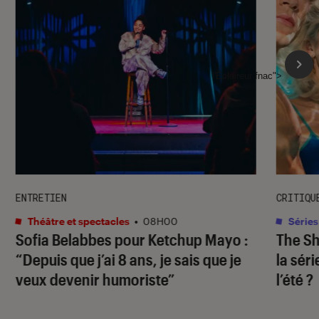
l'Éclaireur fnac">
ENTRETIEN
CRITIQU
Théâtre et spectacles
•
08H00
Séries
Sofia Belabbes pour
Ketchup Mayo
:
The S
“Depuis que j’ai 8 ans, je sais que je
la sér
veux devenir humoriste”
l’été ?