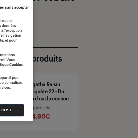
er sans accepter
ires par
es données
 à l’exception
re navigation
te, et pour
ormations,
ection de produits
reil. Vous
tique Cookies.
appareil pour
 personnalisés,
Agatha Raisin
rvices.
enquête 22 - Du
lard ou du cochon
À partir de
ACCEPTE
14,90€