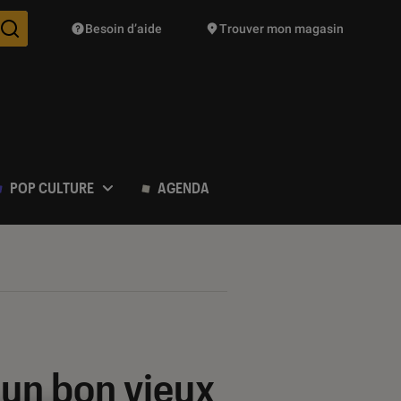
Besoin d’aide
Trouver mon magasin
Des suggestions de produits vont vous être proposées pendant vo
POP CULTURE
AGENDA
 un bon vieux