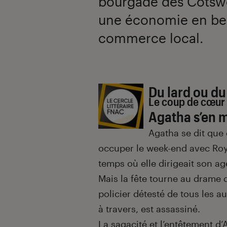
bourgade des Cotswo
une économie en bern
commerce local.
Introduction
Du lard ou d
Le coup de cœur 
Agatha s’en 
Agatha se dit que
occuper le week-end avec Roy,
temps où elle dirigeait son ag
Mais la fête tourne au drame
policier détesté de tous les au
à travers, est assassiné.
La sagacité et l’entêtement d’