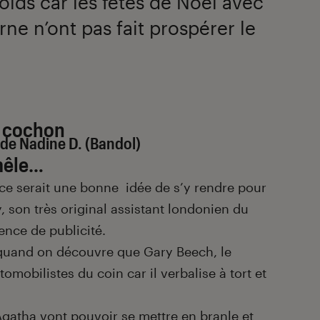
lds car les fêtes de Noël avec
e n’ont pas fait prospérer le
u cochon
de Nadine D. (Bandol)
mêle…
 ce serait une bonne idée de s’y rendre pour
 son très original assistant londonien du
ence de publicité.
 quand on découvre que Gary Beech, le
tomobilistes du coin car il verbalise à tort et
Agatha vont pouvoir se mettre en branle et