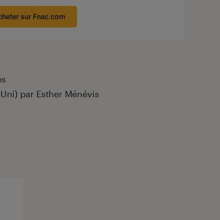
cheter sur Fnac.com
es
 Uni) par Esther Ménévis