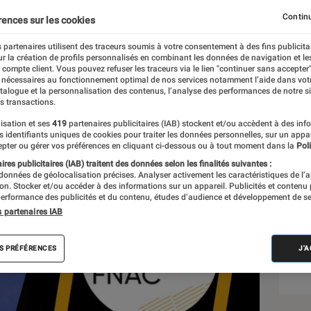
Continu
rences sur les cookies
 partenaires utilisent des traceurs soumis à votre consentement à des fins publicita
r la création de profils personnalisés en combinant les données de navigation et l
ire
e compte client. Vous pouvez refuser les traceurs via le lien "continuer sans accepter"
 nécessaires au fonctionnement optimal de nos services notamment l’aide dans vot
atalogue et la personnalisation des contenus, l’analyse des performances de notre si
s transactions.
isation et ses
419
partenaires publicitaires (IAB) stockent et/ou accèdent à des inf
Sél
es identifiants uniques de cookies pour traiter les données personnelles, sur un appa
pter ou gérer vos préférences en cliquant ci-dessous ou à tout moment dans la
Poli
res publicitaires (IAB) traitent des données selon les finalités suivantes :
 données de géolocalisation précises. Analyser activement les caractéristiques de l’
tion. Stocker et/ou accéder à des informations sur un appareil. Publicités et contenu
erformance des publicités et du contenu, études d’audience et développement de se
s partenaires IAB
S PRÉFÉRENCES
J'