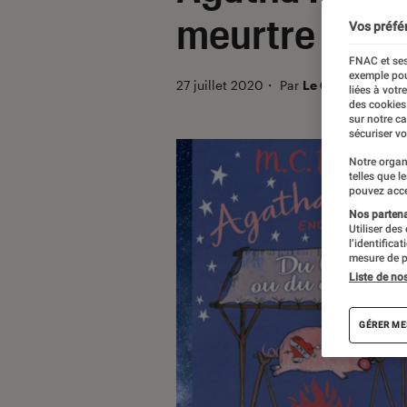
meurtre
Vos préfé
FNAC et ses
exemple pou
27 juillet 2020
・
Par
Le Cercle Littéra
liées à votr
des cookies
sur notre c
sécuriser vo
Notre organ
telles que l
pouvez acce
Nos partenai
Utiliser des
l’identifica
mesure de p
Liste de no
GÉRER ME