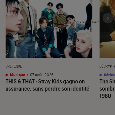
l'Éclaireur fnac">
CRITIQUE
DÉCRYPT
Musique
•
07 août. 2026
Séries
THIS & THAT
: Stray Kids gagne en
The S
assurance, sans perdre son identité
sombr
1980