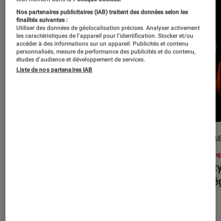
Nos partenaires publicitaires (IAB) traitent des données selon les
finalités suivantes :
Utiliser des données de géolocalisation précises. Analyser activement
les caractéristiques de l’appareil pour l’identification. Stocker et/ou
accéder à des informations sur un appareil. Publicités et contenu
personnalisés, mesure de performance des publicités et du contenu,
études d’audience et développement de services.
Liste de nos partenaires IAB
CRITIQUE
CRITIQU
Musique
•
31 juil. 2026
Musiq
Petal
: l’album le plus sombre
Realit
d’Ariana Grande ?
leur l