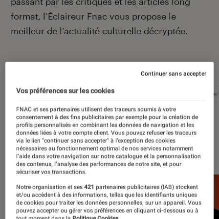
passant par les critiques et les articles long
format, l’Éclaireur Fnac vous propose le
meilleur de l’actualité culturelle décryptée.
Autour de ce sujet
Continuer sans accepter
Vos préférences sur les cookies
Littérature
Film
Roman
Album
Concer
FNAC et ses partenaires utilisent des traceurs soumis à votre
consentement à des fins publicitaires par exemple pour la création de
profils personnalisés en combinant les données de navigation et les
données liées à votre compte client. Vous pouvez refuser les traceurs
via le lien "continuer sans accepter" à l’exception des cookies
À la une
nécessaires au fonctionnement optimal de nos services notamment
l’aide dans votre navigation sur notre catalogue et la personnalisation
des contenus, l’analyse des performances de notre site, et pour
sécuriser vos transactions.
Notre organisation et ses
421
partenaires publicitaires (IAB) stockent
et/ou accèdent à des informations, telles que les identifiants uniques
de cookies pour traiter les données personnelles, sur un appareil. Vous
pouvez accepter ou gérer vos préférences en cliquant ci-dessous ou à
tout moment dans la
Politique Cookies.