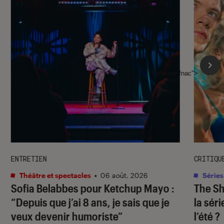
l'Éclaireur fnac">
ENTRETIEN
CRITIQU
Théâtre et spectacles
•
06 août. 2026
Séries
Sofia Belabbes pour
Ketchup Mayo
:
The S
“Depuis que j’ai 8 ans, je sais que je
la sér
veux devenir humoriste”
l’été ?