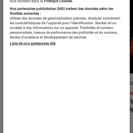
tout moment dans la
Politique Cookies.
Nos partenaires publicitaires (IAB) traitent des données selon les
finalités suivantes :
Utiliser des données de géolocalisation précises. Analyser activement
les caractéristiques de l’appareil pour l’identification. Stocker et/ou
accéder à des informations sur un appareil. Publicités et contenu
personnalisés, mesure de performance des publicités et du contenu,
études d’audience et développement de services.
Liste de nos partenaires IAB
CRITIQUE
CRITIQU
Musique
•
31 juil. 2026
Musiq
Petal
: l’album le plus sombre
Realit
d’Ariana Grande ?
leur l