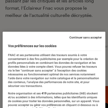
passant par les critiques et les articles long
format, l’Éclaireur Fnac vous propose le
meilleur de l’actualité culturelle décryptée.
Autour de ce sujet
Continuer sans accepter
Vos préférences sur les cookies
Littérature
Film
Roman
Album
Concer
FNAC et ses partenaires utilisent des traceurs soumis à votre
consentement à des fins publicitaires par exemple pour la création de
profils personnalisés en combinant les données de navigation et les
données liées à votre compte client. Vous pouvez refuser les traceurs
via le lien "continuer sans accepter" à l’exception des cookies
À la une
nécessaires au fonctionnement optimal de nos services notamment
l’aide dans votre navigation sur notre catalogue et la personnalisation
des contenus, l’analyse des performances de notre site, et pour
sécuriser vos transactions.
Notre organisation et ses
419
partenaires publicitaires (IAB) stockent
et/ou accèdent à des informations, telles que les identifiants uniques
de cookies pour traiter les données personnelles, sur un appareil. Vous
pouvez accepter ou gérer vos préférences en cliquant ci-dessous ou à