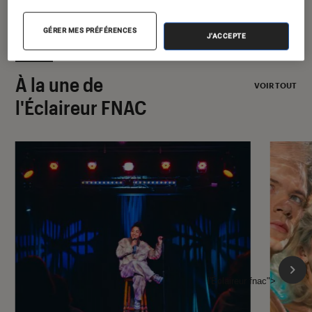
GÉRER MES PRÉFÉRENCES
J'ACCEPTE
À la une de
VOIR TOUT
l'Éclaireur FNAC
l'Éclaireur fnac">