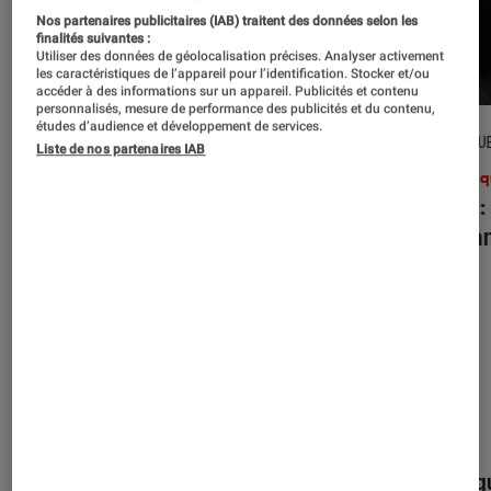
Nos partenaires publicitaires (IAB) traitent des données selon les
finalités suivantes :
Utiliser des données de géolocalisation précises. Analyser activement
les caractéristiques de l’appareil pour l’identification. Stocker et/ou
accéder à des informations sur un appareil. Publicités et contenu
personnalisés, mesure de performance des publicités et du contenu,
études d’audience et développement de services.
CRITIQUE
CRITIQU
Liste de nos partenaires IAB
Musique
•
27 juil. 2026
Musiq
Reality Awaits
: les Strokes face à
Petal
:
leur légende
d’Aria
Nos derniers contenus
Tout
Articles
Événéments
Sélections et g