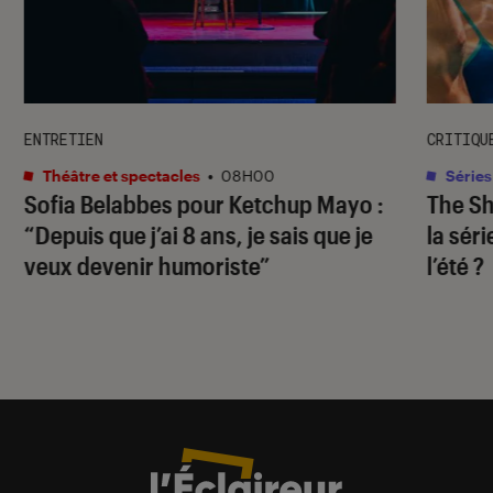
ENTRETIEN
CRITIQU
Théâtre et spectacles
•
08H00
Séries
Sofia Belabbes pour
Ketchup Mayo
:
The S
“Depuis que j’ai 8 ans, je sais que je
la sér
veux devenir humoriste”
l’été ?