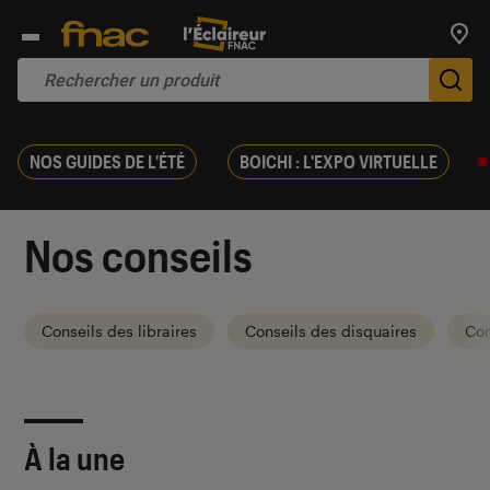
Trouv
De
NOS GUIDES DE L'ÉTÉ
BOICHI : L'EXPO VIRTUELLE
Nos conseils
Conseils des libraires
Conseils des disquaires
Con
À la une