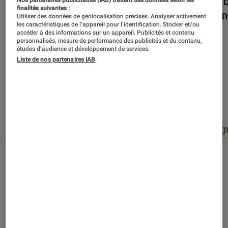
Dans la bulle… avec Gaëtan Roussel
Nuits 
Nos partenaires publicitaires (IAB) traitent des données selon les
finalités suivantes :
romans
Utiliser des données de géolocalisation précises. Analyser activement
les caractéristiques de l’appareil pour l’identification. Stocker et/ou
accéder à des informations sur un appareil. Publicités et contenu
personnalisés, mesure de performance des publicités et du contenu,
études d’audience et développement de services.
Liste de nos partenaires IAB
Nos derniers contenus
Tout
Articles
Événéments
Sélections et g