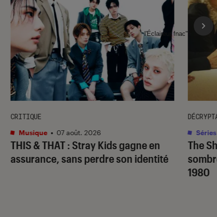
l'Éclaireur fnac">
CRITIQUE
DÉCRYPT
Musique
•
07 août. 2026
Séries
THIS & THAT
: Stray Kids gagne en
The S
assurance, sans perdre son identité
sombr
1980