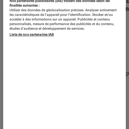
Dans la bulle… avec Gaëtan Roussel
Nuits 
Nos partenaires publicitaires (IAB) traitent des données selon les
finalités suivantes :
romans
Utiliser des données de géolocalisation précises. Analyser activement
les caractéristiques de l’appareil pour l’identification. Stocker et/ou
accéder à des informations sur un appareil. Publicités et contenu
personnalisés, mesure de performance des publicités et du contenu,
études d’audience et développement de services.
Liste de nos partenaires IAB
Nos derniers contenus
Tout
Articles
Événéments
Sélections et g