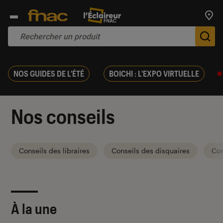
Trouv
De
NOS GUIDES DE L'ÉTÉ
BOICHI : L'EXPO VIRTUELLE
Nos conseils
Conseils des libraires
Conseils des disquaires
Con
À la une