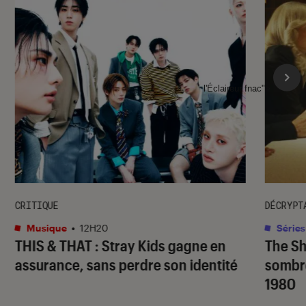
l'Éclaireur fnac">
CRITIQUE
DÉCRYPT
Musique
•
12H20
Séries
THIS & THAT
: Stray Kids gagne en
The S
assurance, sans perdre son identité
sombr
1980