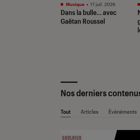
tphones
•
16 juil. 2026
Musique
•
17 juil. 2026
aille de l’IA
Dans la bulle… avec
e : Apple
Gaëtan Roussel
ligence vs. Galaxy
. Google Gemini
Nos derniers contenu
Tout
Articles
Événéments