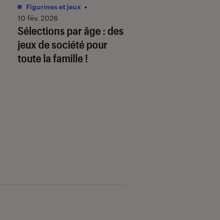
Figurines et jeux
•
Livres / BD
•
01 juin 
Comment télécha
10 fév. 2026
Sélections par âge : des
mon ebook sur
jeux de société pour
fnac.com et le lire
toute la famille !
liseuse Kobo By F