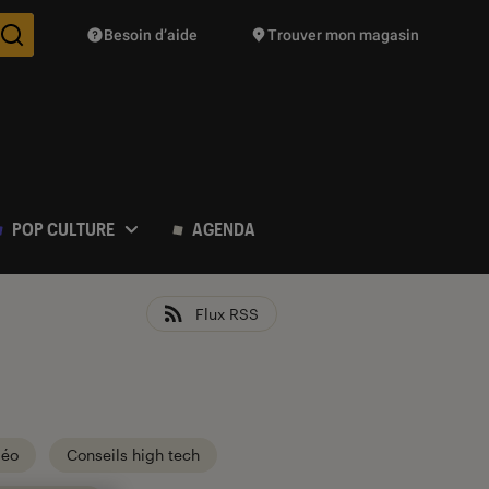
Besoin d’aide
Trouver mon magasin
Des suggestions de produits vont vous être proposées pendant vo
POP CULTURE
AGENDA
Flux RSS
déo
Conseils high tech