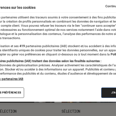
ts loisirs
L'univers des enfants
Idées cadeaux
Nos
Continu
rences sur les cookies
 partenaires utilisent des traceurs soumis à votre consentement à des fins publicita
r la création de profils personnalisés en combinant les données de navigation et l
e compte client. Vous pouvez refuser les traceurs via le lien "continuer sans accepter"
 nécessaires au fonctionnement optimal de nos services notamment l’aide dans vot
atalogue et la personnalisation des contenus, l’analyse des performances de notre si
s transactions.
isation et ses
419
partenaires publicitaires (IAB) stockent et/ou accèdent à des inf
es identifiants uniques de cookies pour traiter les données personnelles, sur un appa
pter ou gérer vos préférences en cliquant ci-dessous ou à tout moment dans la
Poli
res publicitaires (IAB) traitent des données selon les finalités suivantes :
 données de géolocalisation précises. Analyser activement les caractéristiques de l’
tion. Stocker et/ou accéder à des informations sur un appareil. Publicités et contenu
erformance des publicités et du contenu, études d’audience et développement de se
s partenaires IAB
S PRÉFÉRENCES
J'
ÉLECTION
SÉLECTION