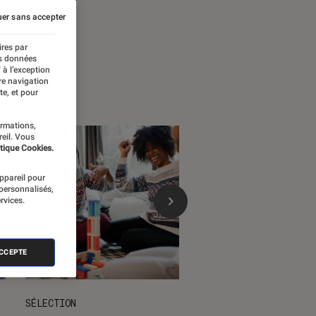
 temps forts
er sans accepter
ires par
es données
 à l’exception
re navigation
te, et pour
ormations,
reil. Vous
tique Cookies.
appareil pour
 personnalisés,
rvices.
ACCEPTE
SÉLECTION
DÉCRYPTAGE