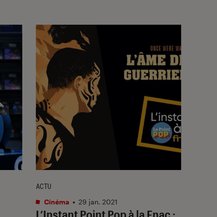
ACTU
Cinéma
•
29 jan. 2021
L’Instant Point Pop à la Fnac :