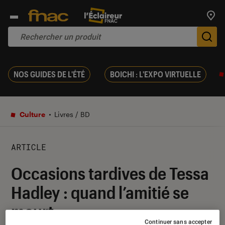
Trouv
De
NOS GUIDES DE L'ÉTÉ
BOICHI : L'EXPO VIRTUELLE
Culture
Livres / BD
ARTICLE
Occasions tardives de Tessa
Hadley : quand l’amitié se
meurt
Continuer sans accepter