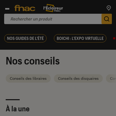
Trouv
De
NOS GUIDES DE L'ÉTÉ
BOICHI : L'EXPO VIRTUELLE
Nos conseils
Conseils des libraires
Conseils des disquaires
Con
À la une