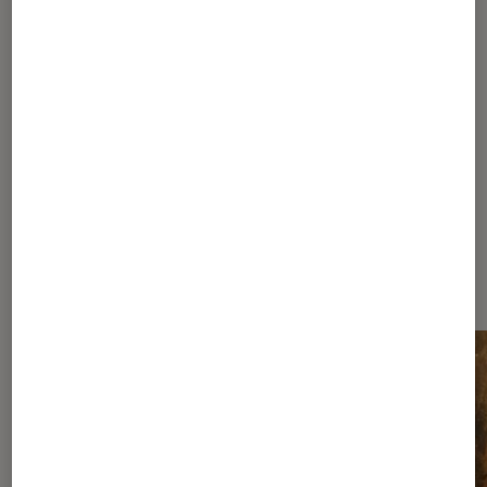
1
...
140
260
...
506
507
508
509
510
...
980
1220
...
1467
Les plus lus dans Nos conseils