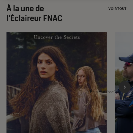
À la une de
VOIR TOUT
l'Éclaireur FNAC
l'Éclaireur fnac">