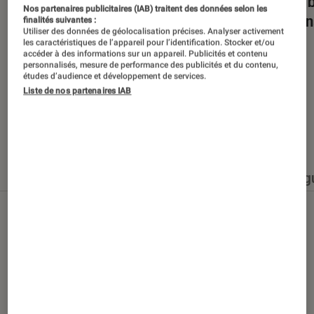
Dans la bulle… avec Gaëtan Roussel
Nuits 
Nos partenaires publicitaires (IAB) traitent des données selon les
romans
finalités suivantes :
Utiliser des données de géolocalisation précises. Analyser activement
les caractéristiques de l’appareil pour l’identification. Stocker et/ou
accéder à des informations sur un appareil. Publicités et contenu
personnalisés, mesure de performance des publicités et du contenu,
études d’audience et développement de services.
Liste de nos partenaires IAB
Nos derniers contenus
Tout
Articles
Événéments
Sélections et g