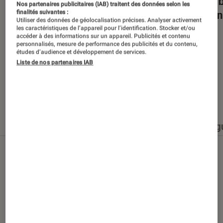
Dans la bulle… avec Gaëtan Roussel
Nuits 
Nos partenaires publicitaires (IAB) traitent des données selon les
romans
finalités suivantes :
Utiliser des données de géolocalisation précises. Analyser activement
les caractéristiques de l’appareil pour l’identification. Stocker et/ou
accéder à des informations sur un appareil. Publicités et contenu
personnalisés, mesure de performance des publicités et du contenu,
études d’audience et développement de services.
Liste de nos partenaires IAB
Nos derniers contenus
Tout
Articles
Événéments
Sélections et g