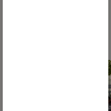
1
...
130
250
...
488
489
490
491
492
...
780
920
...
1080
Les plus lus dans Nos conseils