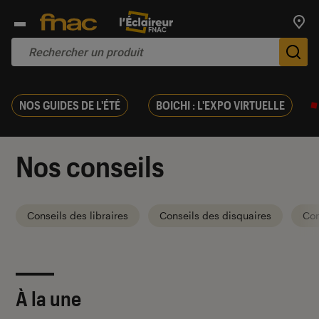
Trouv
De
NOS GUIDES DE L'ÉTÉ
BOICHI : L'EXPO VIRTUELLE
Nos conseils
Conseils des libraires
Conseils des disquaires
Con
À la une