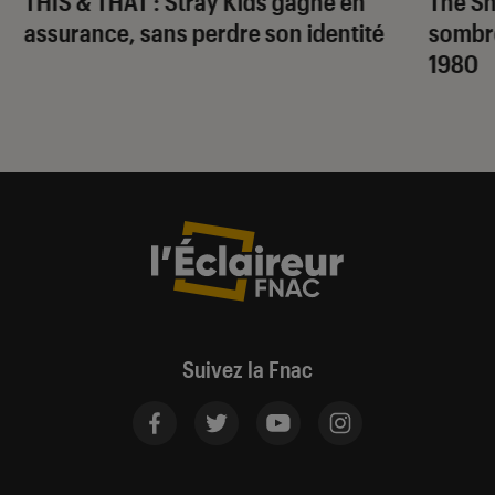
THIS & THAT
: Stray Kids gagne en
The S
assurance, sans perdre son identité
sombr
1980
Suivez la Fnac