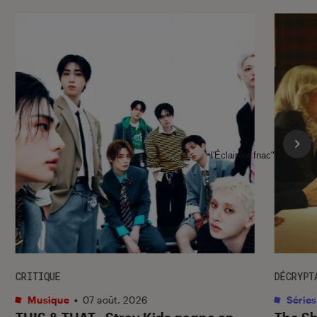
l'Éclaireur fnac">
CRITIQUE
DÉCRYPT
Musique
•
07 août. 2026
Séries