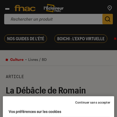
Trouv
De
NOS GUIDES DE L'ÉTÉ
BOICHI : L'EXPO VIRTUELLE
Culture
Livres / BD
ARTICLE
La Débâcle de Romain
Slocombe : les Français sur
Continuer sans accepter
les routes
Vos préférences sur les cookies