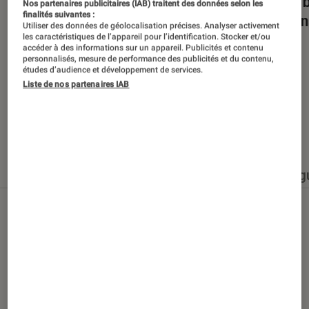
Dans la bulle… avec Gaëtan Roussel
Nuits 
Nos partenaires publicitaires (IAB) traitent des données selon les
finalités suivantes :
romans
Utiliser des données de géolocalisation précises. Analyser activement
les caractéristiques de l’appareil pour l’identification. Stocker et/ou
accéder à des informations sur un appareil. Publicités et contenu
personnalisés, mesure de performance des publicités et du contenu,
études d’audience et développement de services.
Liste de nos partenaires IAB
Nos derniers contenus
Tout
Articles
Événéments
Sélections et g