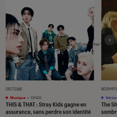
l'Éclaireur fnac">
CRITIQUE
DÉCRYPT
Musique
•
12H20
Séries
THIS & THAT
: Stray Kids gagne en
The S
assurance, sans perdre son identité
sombr