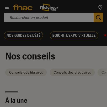
Trouv
De
NOS GUIDES DE L'ÉTÉ
BOICHI : L'EXPO VIRTUELLE
Nos conseils
Conseils des libraires
Conseils des disquaires
Con
À la une