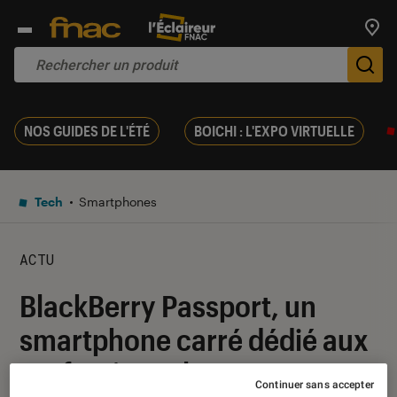
Trouv
De
NOS GUIDES DE L'ÉTÉ
BOICHI : L'EXPO VIRTUELLE
Tech
Smartphones
ACTU
BlackBerry Passport, un
smartphone carré dédié aux
professionnels
Continuer sans accepter