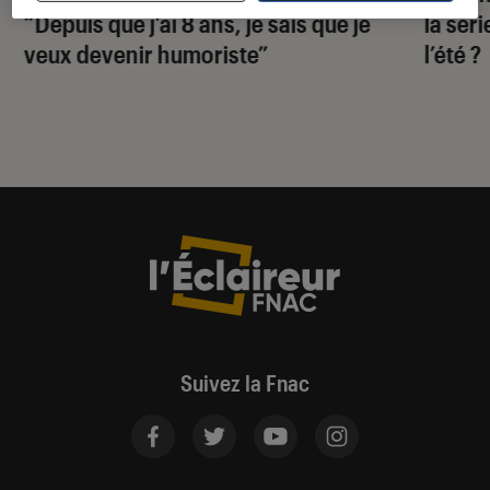
“Depuis que j’ai 8 ans, je sais que je
la sér
veux devenir humoriste”
l’été ?
Suivez la Fnac