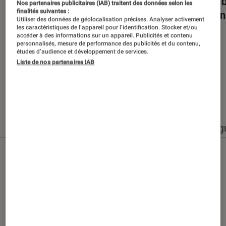
Dans la bulle… avec Gaëtan Roussel
Nuits 
Nos partenaires publicitaires (IAB) traitent des données selon les
finalités suivantes :
romans
Utiliser des données de géolocalisation précises. Analyser activement
les caractéristiques de l’appareil pour l’identification. Stocker et/ou
accéder à des informations sur un appareil. Publicités et contenu
personnalisés, mesure de performance des publicités et du contenu,
études d’audience et développement de services.
Liste de nos partenaires IAB
Nos derniers contenus
Tout
Articles
Événéments
Sélections et g