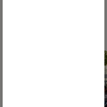
1056
1057
...
1260
1360
...
1468
Les plus lus dans Nos conseils