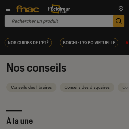
Trouv
De
NOS GUIDES DE L'ÉTÉ
BOICHI : L'EXPO VIRTUELLE
Nos conseils
Conseils des libraires
Conseils des disquaires
Con
À la une