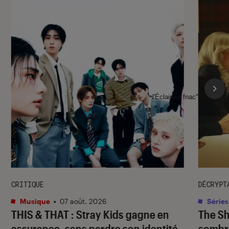
l'Éclaireur fnac">
CRITIQUE
DÉCRYPT
Musique
•
07 août. 2026
Séries
THIS & THAT
: Stray Kids gagne en
The S
assurance, sans perdre son identité
sombr