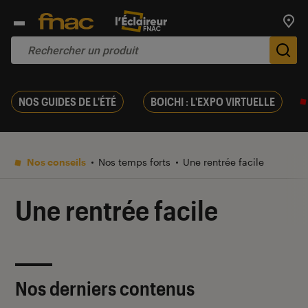
Trouv
De
NOS GUIDES DE L'ÉTÉ
BOICHI : L'EXPO VIRTUELLE
Nos conseils
Nos temps forts
Une rentrée facile
Une rentrée facile
Nos derniers contenus