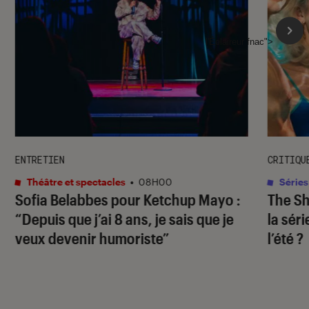
l'Éclaireur fnac">
ENTRETIEN
CRITIQU
Théâtre et spectacles
•
08H00
Séries
Sofia Belabbes pour
Ketchup Mayo
:
The S
“Depuis que j’ai 8 ans, je sais que je
la sér
veux devenir humoriste”
l’été ?