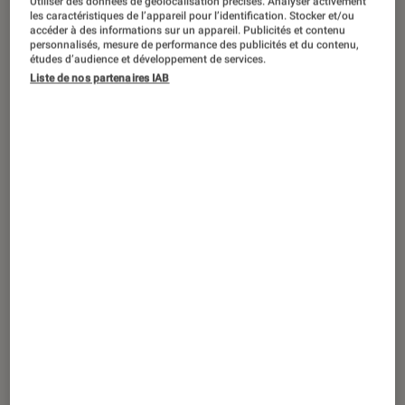
Utiliser des données de géolocalisation précises. Analyser activement
les caractéristiques de l’appareil pour l’identification. Stocker et/ou
accéder à des informations sur un appareil. Publicités et contenu
personnalisés, mesure de performance des publicités et du contenu,
études d’audience et développement de services.
DÉCRYPTAGE
Liste de nos partenaires IAB
TV
•
22 juil. 2024
Jeux Olympiques : tous nos conseils
pour bien profiter de l’événement