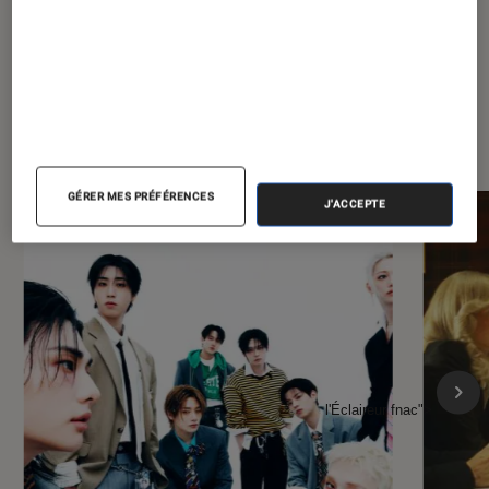
À la une de
VOIR TOUT
l'Éclaireur FNAC
GÉRER MES PRÉFÉRENCES
J'ACCEPTE
l'Éclaireur fnac">