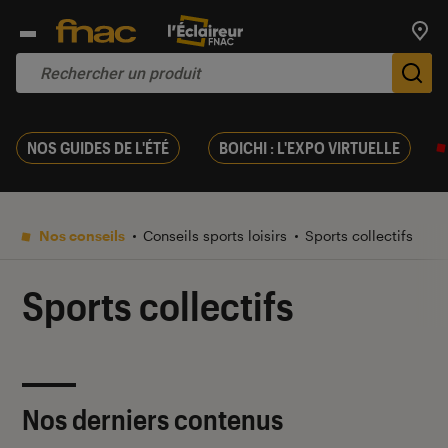
Trouv
De
NOS GUIDES DE L'ÉTÉ
BOICHI : L'EXPO VIRTUELLE
Nos conseils
Conseils sports loisirs
Sports collectifs
Sports collectifs
Nos derniers contenus