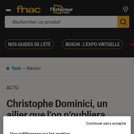
Trouv
De
NOS GUIDES DE L'ÉTÉ
BOICHI : L'EXPO VIRTUELLE
Tech
Maison
ACTU
Christophe Dominici, un
ailier que l’on n’oubliera
jamais
Continuer sans accepter
Vos préférences sur les cookies