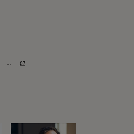
...
87