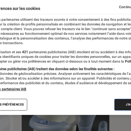
Bricolage
Cuisine
Décoration
Jardinage
Continu
rences sur les cookies
 partenaires utilisent des traceurs soumis à votre consentement à des fins publicita
r la création de profils personnalisés en combinant les données de navigation et l
e compte client. Vous pouvez refuser les traceurs via le lien "continuer sans accepter"
 nécessaires au fonctionnement optimal de nos services notamment l’aide dans vot
atalogue et la personnalisation des contenus, l’analyse des performances de notre si
s transactions.
s
isation et ses
421
partenaires publicitaires (IAB) stockent et/ou accèdent à des inf
es identifiants uniques de cookies pour traiter les données personnelles, sur un appa
pter ou gérer vos préférences en cliquant ci-dessous ou à tout moment dans la
Poli
res publicitaires (IAB) traitent des données selon les finalités suivantes :
 guides
Tests
 données de géolocalisation précises. Analyser activement les caractéristiques de l’
tion. Stocker et/ou accéder à des informations sur un appareil. Publicités et contenu
erformance des publicités et du contenu, études d’audience et développement de se
s partenaires IAB
S PRÉFÉRENCES
J'