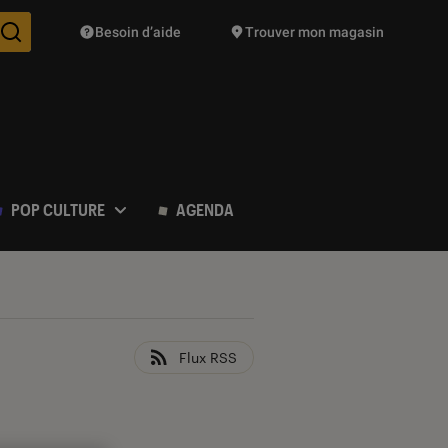
Besoin d’aide
Trouver mon magasin
Des suggestions de produits vont vous être proposées pendant vo
POP CULTURE
AGENDA
Flux RSS