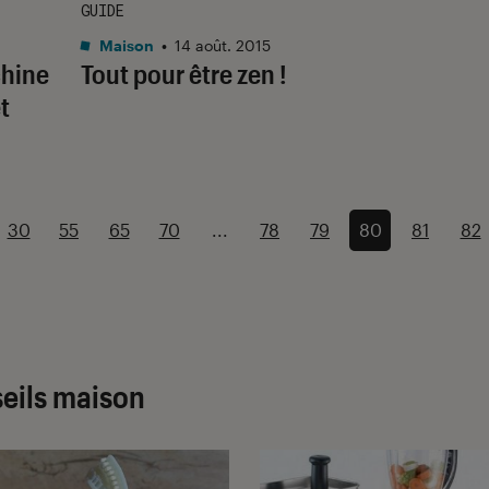
GUIDE
Maison
•
14 août. 2015
chine
Tout pour être zen !
t
30
55
65
70
...
78
79
80
81
82
seils maison