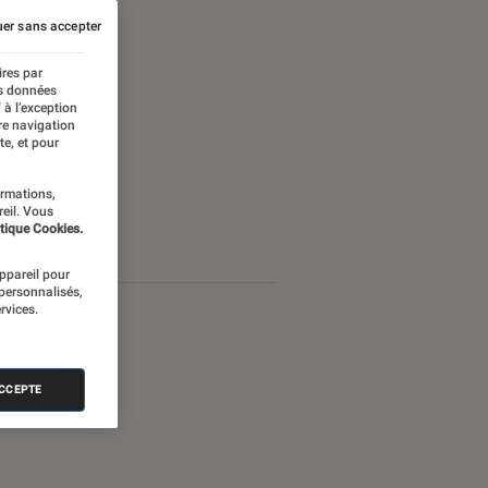
er sans accepter
ires par
es données
 à l’exception
re navigation
te, et pour
ormations,
reil. Vous
tique Cookies.
appareil pour
 personnalisés,
rvices.
ACCEPTE