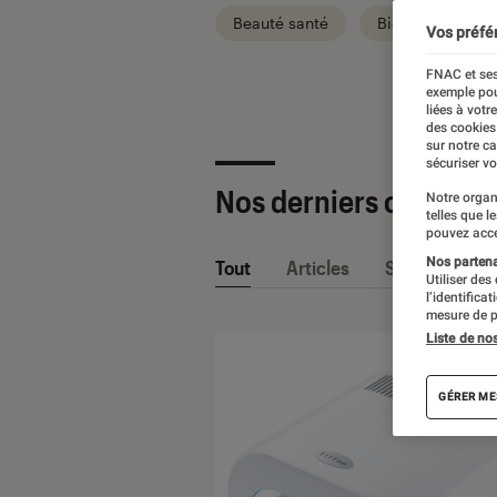
Beauté santé
Bien-être
Vos préfé
FNAC et ses
exemple pou
liées à votr
des cookies
sur notre c
sécuriser vo
Nos derniers contenu
Notre organ
telles que l
pouvez acce
Nos partenai
Tout
Articles
Sélections et
Utiliser des
l’identifica
mesure de p
Liste de no
GÉRER ME