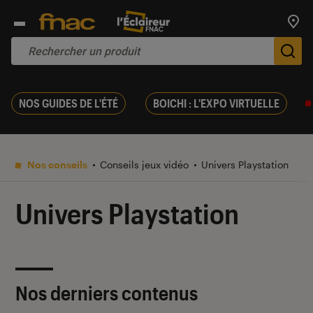
Trouv
De
NOS GUIDES DE L'ÉTÉ
BOICHI : L'EXPO VIRTUELLE
Nos conseils
Conseils jeux vidéo
Univers Playstation
Univers Playstation
Nos derniers contenus