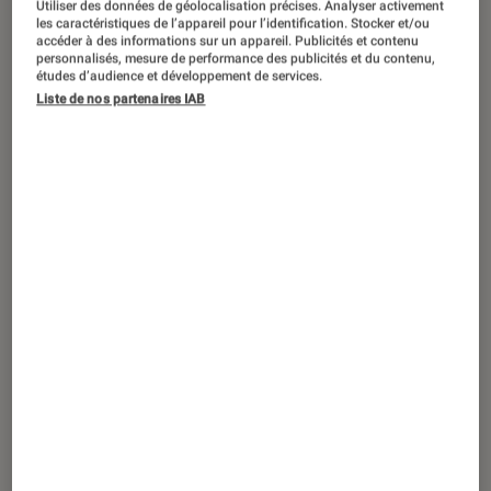
Utiliser des données de géolocalisation précises. Analyser activement
les caractéristiques de l’appareil pour l’identification. Stocker et/ou
accéder à des informations sur un appareil. Publicités et contenu
personnalisés, mesure de performance des publicités et du contenu,
études d’audience et développement de services.
SÉLECTION
Liste de nos partenaires IAB
Jeux vidéo
•
24 déc. 2020
Les packs Fnac jeux vidéo et console à
ne pas rater !