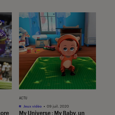
ACTU
Jeux vidéo
•
09 juil. 2020
core
My Universe : My Baby, un