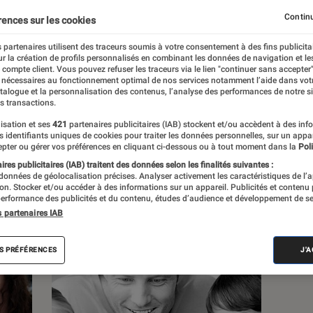
Univers Playstation
Univers Xbox
Continu
rences sur les cookies
 partenaires utilisent des traceurs soumis à votre consentement à des fins publicita
r la création de profils personnalisés en combinant les données de navigation et l
e compte client. Vous pouvez refuser les traceurs via le lien "continuer sans accepter"
 nécessaires au fonctionnement optimal de nos services notamment l’aide dans vot
atalogue et la personnalisation des contenus, l’analyse des performances de notre si
s transactions.
s
isation et ses
421
partenaires publicitaires (IAB) stockent et/ou accèdent à des inf
es identifiants uniques de cookies pour traiter les données personnelles, sur un appa
pter ou gérer vos préférences en cliquant ci-dessous ou à tout moment dans la
Poli
res publicitaires (IAB) traitent des données selon les finalités suivantes :
 guides
Tests
 données de géolocalisation précises. Analyser activement les caractéristiques de l’
tion. Stocker et/ou accéder à des informations sur un appareil. Publicités et contenu
erformance des publicités et du contenu, études d’audience et développement de se
s partenaires IAB
S PRÉFÉRENCES
J'