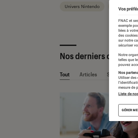
Univers Nintendo
Univers PC
Vos préfé
FNAC et ses
exemple pou
liées à votr
des cookies
sur notre c
sécuriser vo
Nos derniers contenu
Notre organ
telles que l
pouvez acce
Nos partenai
Tout
Articles
Sélections et
Utiliser des
l’identifica
mesure de p
Liste de no
GÉRER ME