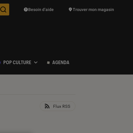
Besoin d’aide
Trouver mon magasin
Des suggestions de produits vont vous être proposées pendant vo
POP CULTURE
AGENDA
Flux RSS