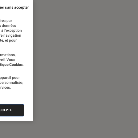
er sans accepter
ires par
es données
 à l’exception
re navigation
te, et pour
ormations,
reil. Vous
tique Cookies.
appareil pour
 personnalisés,
rvices.
ACCEPTE