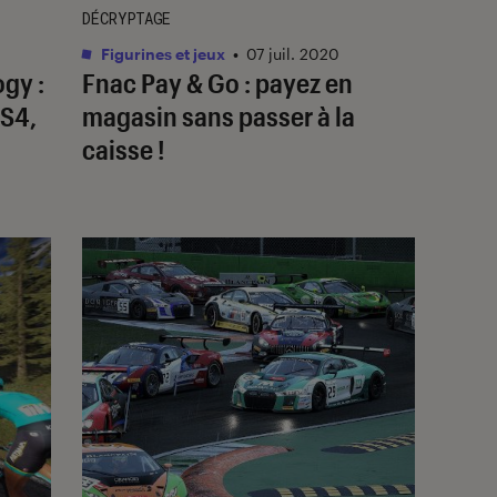
DÉCRYPTAGE
Figurines et jeux
•
07 juil. 2020
gy :
Fnac Pay & Go : payez en
PS4,
magasin sans passer à la
caisse !