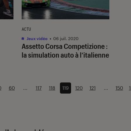
ACTU
Jeux vidéo
•
06 juil. 2020
Assetto Corsa Competizione :
la simulation auto à l’italienne
0
60
...
117
118
119
120
121
...
150