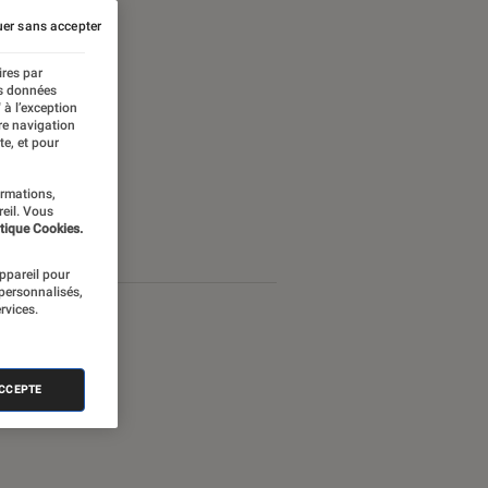
er sans accepter
ires par
es données
 à l’exception
re navigation
te, et pour
ormations,
reil. Vous
tique Cookies.
appareil pour
 personnalisés,
rvices.
ACCEPTE