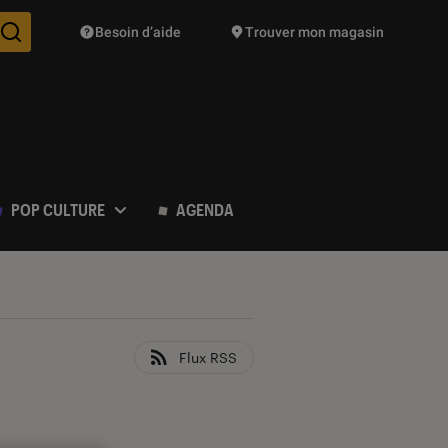
Besoin d’aide
Trouver mon magasin
Des suggestions de produits vont vous être proposées pendant vo
POP CULTURE
AGENDA
Flux RSS