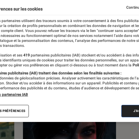
Univers Playstation
Univers Xbox
Continu
rences sur les cookies
 partenaires utilisent des traceurs soumis à votre consentement à des fins publicita
r la création de profils personnalisés en combinant les données de navigation et l
e compte client. Vous pouvez refuser les traceurs via le lien "continuer sans accepter"
 nécessaires au fonctionnement optimal de nos services notamment l’aide dans vot
atalogue et la personnalisation des contenus, l’analyse des performances de notre si
s transactions.
s
isation et ses
419
partenaires publicitaires (IAB) stockent et/ou accèdent à des inf
es identifiants uniques de cookies pour traiter les données personnelles, sur un appa
pter ou gérer vos préférences en cliquant ci-dessous ou à tout moment dans la
Poli
res publicitaires (IAB) traitent des données selon les finalités suivantes :
 guides
Tests
 données de géolocalisation précises. Analyser activement les caractéristiques de l’
tion. Stocker et/ou accéder à des informations sur un appareil. Publicités et contenu
erformance des publicités et du contenu, études d’audience et développement de se
s partenaires IAB
S PRÉFÉRENCES
J'