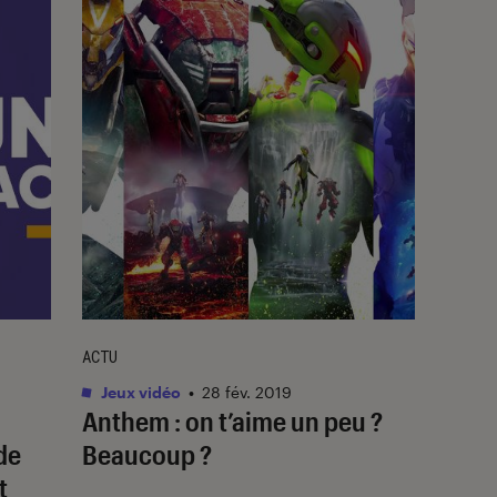
ACTU
Jeux vidéo
•
28 fév. 2019
Anthem : on t’aime un peu ?
de
Beaucoup ?
t