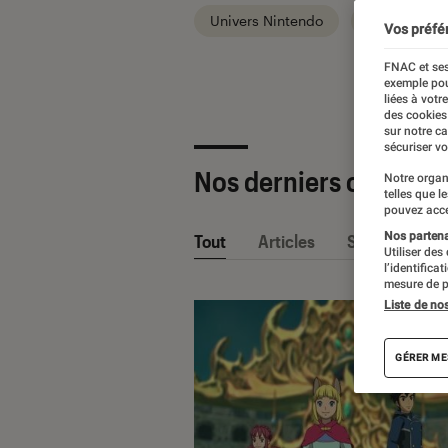
Univers Nintendo
Univers PC
Vos préfé
FNAC et ses
exemple pou
liées à votr
des cookies
sur notre c
sécuriser vo
Nos derniers contenu
Notre organ
telles que l
pouvez acce
Nos partenai
Tout
Articles
Sélections et
Utiliser des
l’identifica
mesure de p
Liste de no
GÉRER ME