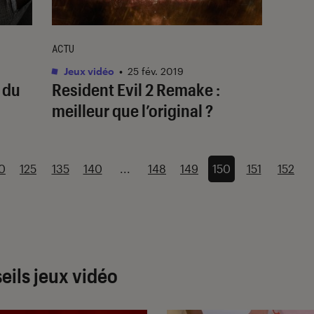
ACTU
Jeux vidéo
•
25 fév. 2019
 du
Resident Evil 2 Remake :
meilleur que l’original ?
0
125
135
140
...
148
149
150
151
152
eils jeux vidéo