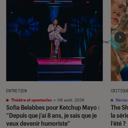
l'Éclaireur fnac">
ENTRETIEN
CRITIQU
Théâtre et spectacles
•
06 août. 2026
Séries
Sofia Belabbes pour
Ketchup Mayo
:
The S
“Depuis que j’ai 8 ans, je sais que je
la sér
veux devenir humoriste”
l’été ?