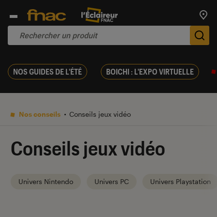
Trouv
De
NOS GUIDES DE L'ÉTÉ
BOICHI : L'EXPO VIRTUELLE
Nos conseils
Conseils jeux vidéo
Conseils jeux vidéo
Univers Nintendo
Univers PC
Univers Playstation