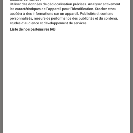
Utiliser des données de géolocalisation précises. Analyser activement
les caractéristiques de l’appareil pour l’identification. Stocker et/ou
accéder à des informations sur un appareil. Publicités et contenu
personnalisés, mesure de performance des publicités et du contenu,
études d’audience et développement de services.
Liste de nos partenaires IAB
PRISE EN MAIN
Gaming
•
16 jan. 2018
HyperX Cloud Flight, le casque gaming
sans fil qui frôle la perfection