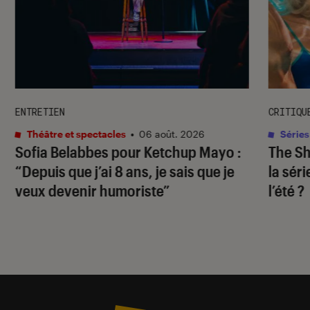
ENTRETIEN
CRITIQU
Théâtre et spectacles
•
06 août. 2026
Séries
Sofia Belabbes pour
Ketchup Mayo
:
The S
“Depuis que j’ai 8 ans, je sais que je
la sér
veux devenir humoriste”
l’été ?