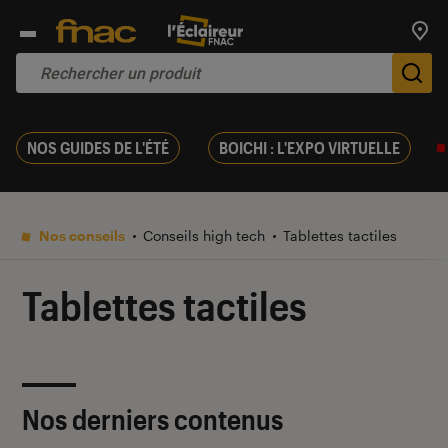
Trouv
De
NOS GUIDES DE L'ÉTÉ
BOICHI : L'EXPO VIRTUELLE
Nos conseils
Conseils high tech
Tablettes tactiles
Tablettes tactiles
Nos derniers contenus