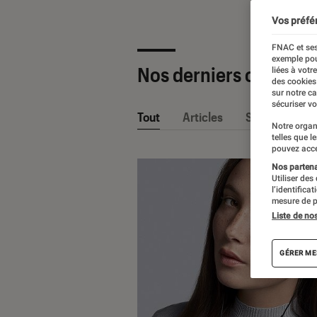
Vos préfé
FNAC et ses
exemple pou
Nos derniers contenu
liées à votr
des cookies
sur notre c
sécuriser vo
Tout
Articles
Sélections et
Notre organ
telles que l
pouvez acce
Nos partenai
Utiliser des
l’identifica
mesure de p
Liste de no
GÉRER ME