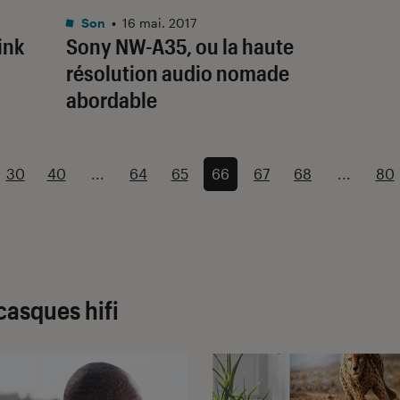
Son
•
16 mai. 2017
ink
Sony NW-A35, ou la haute
résolution audio nomade
abordable
30
40
...
64
65
66
67
68
...
80
casques hifi