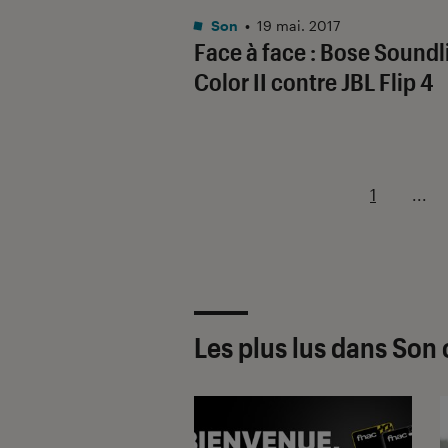
Son
•
19 mai. 2017
Face à face : Bose Soundl
Color II contre JBL Flip 4
1
...
Les plus lus dans Son 