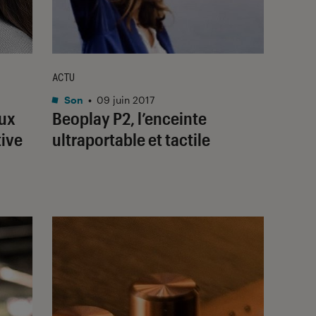
ACTU
Son
•
09 juin 2017
aux
Beoplay P2, l’enceinte
tive
ultraportable et tactile