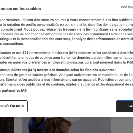
Continu
rences sur les cookies
 partenaires utilisent des traceurs soumis à votre consentement à des fins publicita
r la création de profils personnalisés en combinant les données de navigation et l
s
e compte client. Vous pouvez refuser les traceurs via le lien "continuer sans accepter"
 nécessaires au fonctionnement optimal de nos services notamment l’aide dans vot
atalogue et la personnalisation des contenus, l’analyse des performances de notre si
s transactions.
 guides
Tests
isation et ses
421
partenaires publicitaires (IAB) stockent et/ou accèdent à des inf
es identifiants uniques de cookies pour traiter les données personnelles, sur un appa
pter ou gérer vos préférences en cliquant ci-dessous ou à tout moment dans la
Poli
res publicitaires (IAB) traitent des données selon les finalités suivantes :
 données de géolocalisation précises. Analyser activement les caractéristiques de l’
tion. Stocker et/ou accéder à des informations sur un appareil. Publicités et contenu
erformance des publicités et du contenu, études d’audience et développement de se
s partenaires IAB
S PRÉFÉRENCES
J'