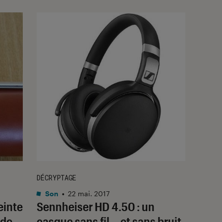
DÉCRYPTAGE
Son
•
22 mai. 2017
einte
Sennheiser HD 4.50 : un
 de
casque sans fil… et sans bruit