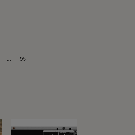
...
95