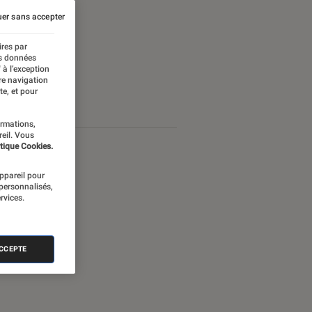
er sans accepter
ires par
es données
 à l’exception
re navigation
te, et pour
ormations,
reil. Vous
tique Cookies.
appareil pour
 personnalisés,
rvices.
ACCEPTE