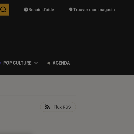
Besoin d’aide
Trouver mon magasin
Des suggestions de produits vont vous être proposées pendant vo
POP CULTURE
AGENDA
Flux RSS