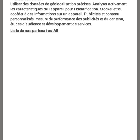
Utiliser des données de géolocalisation précises. Analyser activement
les caractéristiques de l’appareil pour l’identification. Stocker et/ou
accéder à des informations sur un appareil. Publicités et contenu
personnalisés, mesure de performance des publicités et du contenu,
études d’audience et développement de services.
ACTU
Liste de nos partenaires IAB
Smartphones
•
02 oct. 2024
Visitez l’exposition photo de Nicolas
Laffaille pour la sortie des Xiaomi 14T et
14T Pro