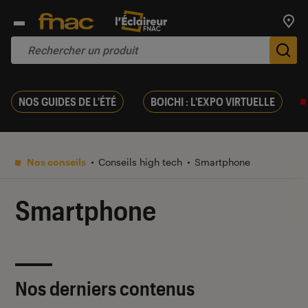
Trouv
De
NOS GUIDES DE L'ÉTÉ
BOICHI : L'EXPO VIRTUELLE
Nos conseils
Conseils high tech
Smartphone
Smartphone
Nos derniers contenus