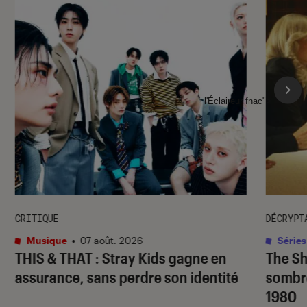
l'Éclaireur fnac">
CRITIQUE
DÉCRYPT
Musique
•
07 août. 2026
Séries
THIS & THAT
: Stray Kids gagne en
The S
assurance, sans perdre son identité
sombr
1980