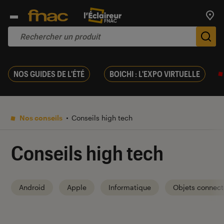
Trouv
De
NOS GUIDES DE L'ÉTÉ
BOICHI : L'EXPO VIRTUELLE
Nos conseils
Conseils high tech
Conseils high tech
Android
Apple
Informatique
Objets connect