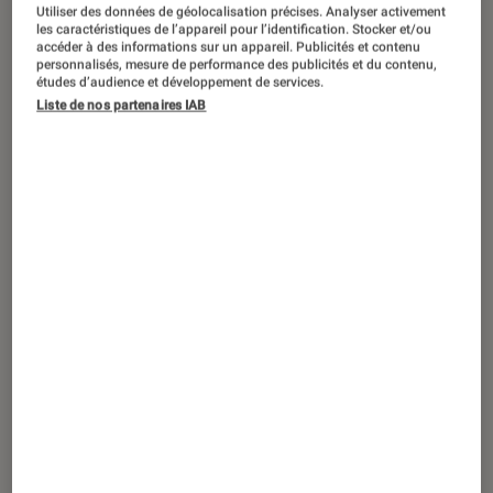
Utiliser des données de géolocalisation précises. Analyser activement
les caractéristiques de l’appareil pour l’identification. Stocker et/ou
accéder à des informations sur un appareil. Publicités et contenu
personnalisés, mesure de performance des publicités et du contenu,
études d’audience et développement de services.
Liste de nos partenaires IAB
ACTU
Smartphones
•
12 août. 2021
Samsung Galaxy Watch 4 et Watch 4
Classic : des montres Samsung sous
Wear OS