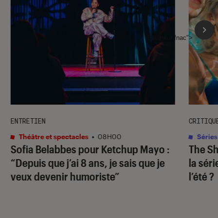
l'Éclaireur fnac">
ENTRETIEN
CRITIQU
Théâtre et spectacles
•
08H00
Séries
Sofia Belabbes pour
Ketchup Mayo
:
The S
“Depuis que j’ai 8 ans, je sais que je
la sér
veux devenir humoriste”
l’été ?