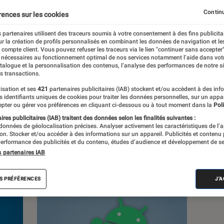
ique
Objets connectés
Photo vidéo
Smartphone
Continu
rences sur les cookies
Windows
 partenaires utilisent des traceurs soumis à votre consentement à des fins publicita
r la création de profils personnalisés en combinant les données de navigation et l
e compte client. Vous pouvez refuser les traceurs via le lien "continuer sans accepter"
 nécessaires au fonctionnement optimal de nos services notamment l’aide dans vot
atalogue et la personnalisation des contenus, l’analyse des performances de notre si
s transactions.
isation et ses
421
partenaires publicitaires (IAB) stockent et/ou accèdent à des inf
es identifiants uniques de cookies pour traiter les données personnelles, sur un appa
pter ou gérer vos préférences en cliquant ci-dessous ou à tout moment dans la
Poli
s
res publicitaires (IAB) traitent des données selon les finalités suivantes :
 données de géolocalisation précises. Analyser activement les caractéristiques de l’
tion. Stocker et/ou accéder à des informations sur un appareil. Publicités et contenu
 guides
Tests
Podcasts
erformance des publicités et du contenu, études d’audience et développement de se
s partenaires IAB
S PRÉFÉRENCES
J'