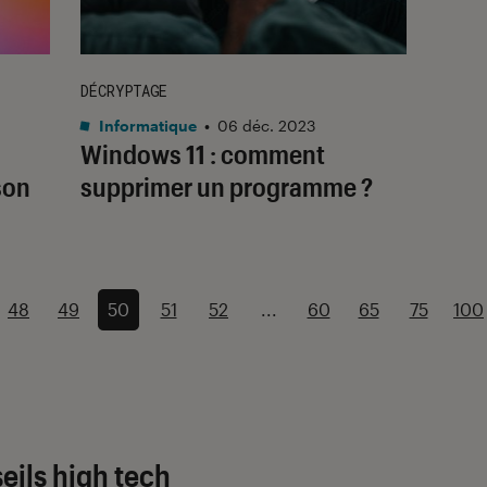
DÉCRYPTAGE
Informatique
•
06 déc. 2023
Windows 11 : comment
son
supprimer un programme ?
48
49
50
51
52
...
60
65
75
100
eils high tech