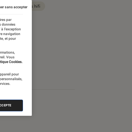
Son casques hifi
er sans accepter
ires par
es données
 à l’exception
re navigation
te, et pour
ormations,
reil. Vous
tique Cookies.
appareil pour
 personnalisés,
rvices.
ACCEPTE