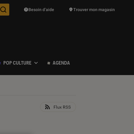
Besoin d’aide
Trouver mon magasin
Des suggestions de produits vont vous être proposées pendant vo
POP CULTURE
AGENDA
Flux RSS