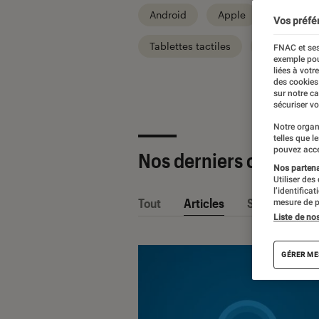
Android
Apple
Informat
Vos préfé
Tablettes tactiles
Univers TV
FNAC et ses
exemple pou
liées à votr
des cookies
sur notre c
sécuriser vo
Notre organ
telles que l
pouvez acce
Nos derniers contenu
Nos partenai
Utiliser des
l’identifica
Tout
Articles
Sélections et
mesure de p
Liste de no
GÉRER ME