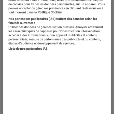
et/ou accèdent à des informations, telles que les identifiants uniques
de cookies pour traiter les données personnelles, sur un appareil. Vous
pouvez accepter ou gérer vos préférences en cliquant ci-dessous ou à
Apple a récemment dévoilé le Vision
tout moment dans la
Politique Cookies.
Pro, son nouveau casque de réalité
Nos partenaires publicitaires (IAB) traitent des données selon les
finalités suivantes :
mixte (augmentée + virtuelle). Depuis,
Utiliser des données de géolocalisation précises. Analyser activement
les caractéristiques de l’appareil pour l’identification. Stocker et/ou
c’est l’effervescence autour de cette
accéder à des informations sur un appareil. Publicités et contenu
personnalisés, mesure de performance des publicités et du contenu,
technologie. Le flot d’informations est
études d’audience et développement de services.
tel qu’il est facile de s’y noyer. Nous
Liste de nos partenaires IAB
vous proposons de prendre le temps
de revenir ensemble sur ce qu’est
exactement le Vision Pro, comment il
fonctionne… et surtout à quoi il sert !
Décryptage.
Introduction
Le 4 juin 2023 restera sans doute une date