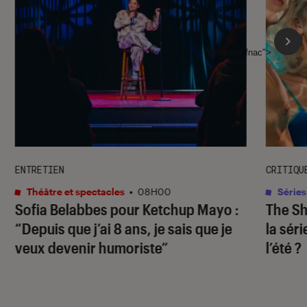
l'Éclaireur fnac">
ENTRETIEN
CRITIQU
Théâtre et spectacles
•
08H00
Séries
Sofia Belabbes pour
Ketchup Mayo
:
The S
“Depuis que j’ai 8 ans, je sais que je
la sér
veux devenir humoriste”
l’été ?