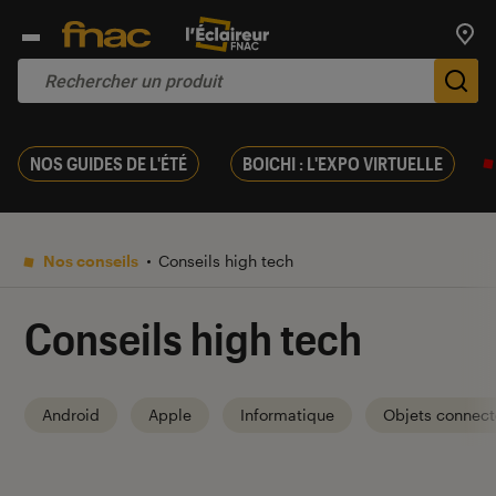
Trouv
De
NOS GUIDES DE L'ÉTÉ
BOICHI : L'EXPO VIRTUELLE
Nos conseils
Conseils high tech
Conseils high tech
Android
Apple
Informatique
Objets connect