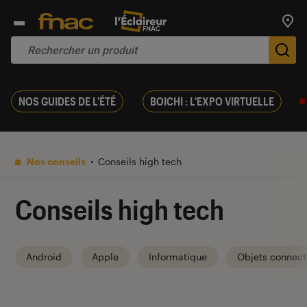
Trouv
De
NOS GUIDES DE L'ÉTÉ
BOICHI : L'EXPO VIRTUELLE
Nos conseils
Conseils high tech
Conseils high tech
Android
Apple
Informatique
Objets connect