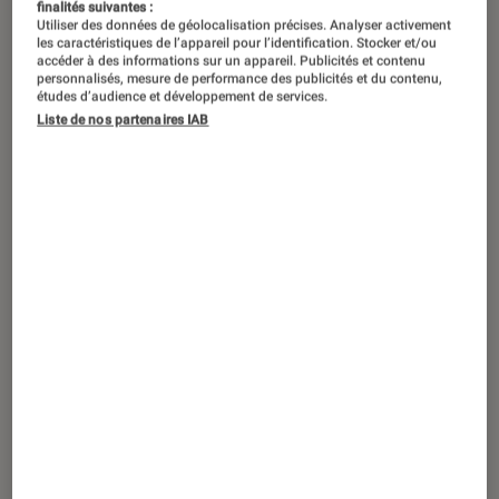
finalités suivantes :
Utiliser des données de géolocalisation précises. Analyser activement
les caractéristiques de l’appareil pour l’identification. Stocker et/ou
accéder à des informations sur un appareil. Publicités et contenu
personnalisés, mesure de performance des publicités et du contenu,
études d’audience et développement de services.
Liste de nos partenaires IAB
ACTU
Smartphones
•
01 oct. 2024
La durée de vie des produits en progrès !
Découvrez l’édition 2024 du « Baromètre
SAV Fnac Darty »