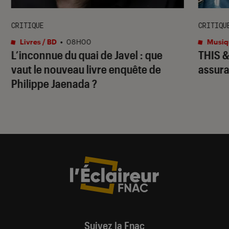
CRITIQUE
CRITIQU
Livres / BD
•
08H00
Musiq
L’inconnue du quai de Javel
: que
THIS 
vaut le nouveau livre enquête de
assura
Philippe Jaenada ?
Suivez la Fnac