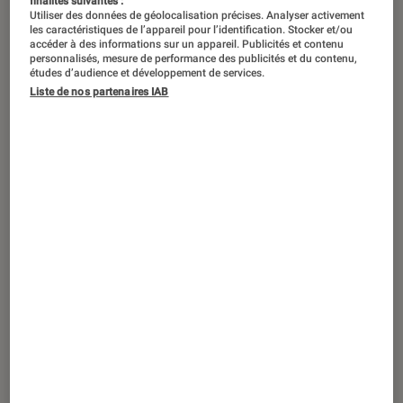
finalités suivantes :
Utiliser des données de géolocalisation précises. Analyser activement
les caractéristiques de l’appareil pour l’identification. Stocker et/ou
accéder à des informations sur un appareil. Publicités et contenu
personnalisés, mesure de performance des publicités et du contenu,
études d’audience et développement de services.
Liste de nos partenaires IAB
SÉLECTION
Tests Labo Fnac
•
21 oct. 2020
Labo Fnac : les 5 meilleurs smartphones
en sensibilité réseau [MAJ Décembre
2016]