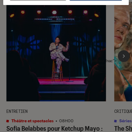
l'Éclaireur fnac">
ENTRETIEN
CRITIQU
Théâtre et spectacles
•
08H00
Séries
Sofia Belabbes pour
Ketchup Mayo
:
The S