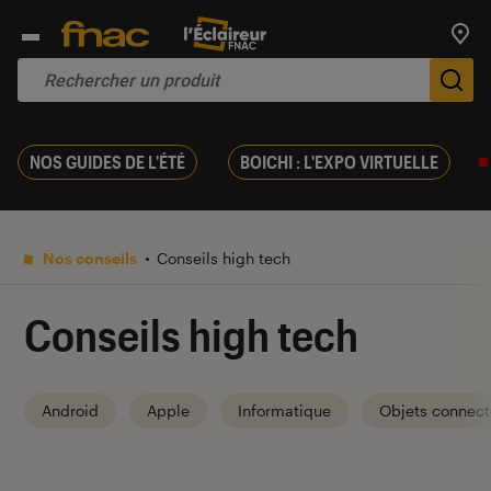
Trouv
De
NOS GUIDES DE L'ÉTÉ
BOICHI : L'EXPO VIRTUELLE
Nos conseils
Conseils high tech
Conseils high tech
Android
Apple
Informatique
Objets connect