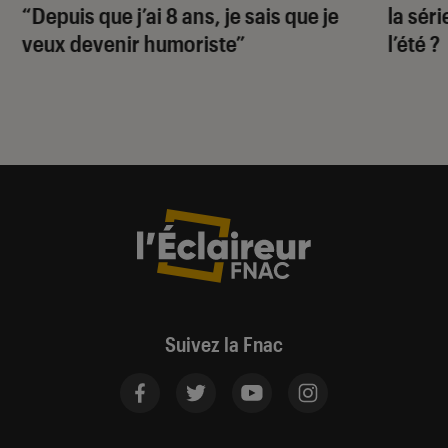
“Depuis que j’ai 8 ans, je sais que je
la sér
veux devenir humoriste”
l’été ?
Suivez la Fnac