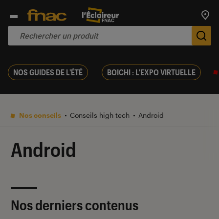
Trouv
De
NOS GUIDES DE L'ÉTÉ
BOICHI : L'EXPO VIRTUELLE
Nos conseils
Conseils high tech
Android
Android
Nos derniers contenus