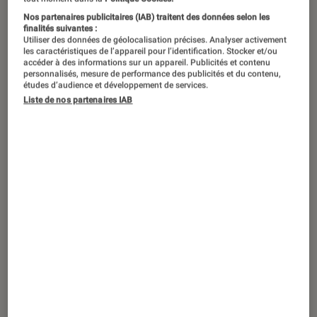
©DJI
Nos partenaires publicitaires (IAB) traitent des données selon les
finalités suivantes :
Utiliser des données de géolocalisation précises. Analyser activement
les caractéristiques de l’appareil pour l’identification. Stocker et/ou
DJI a révolutionné le secteur des
accéder à des informations sur un appareil. Publicités et contenu
stabilisateurs pour optimiser ses films
personnalisés, mesure de performance des publicités et du contenu,
études d’audience et développement de services.
et prises de vue avec smartphone
Liste de nos partenaires IAB
depuis plusieurs années. La marque
spécialisée en drones réussit à faire
encore plus fort avec son Osmo
Mobile 4, au rapport qualité prix
difficilement égalable.
Un accessoire parfait pour
optimiser ses prises de vue
Depuis quelques années, les
smartphones
ont