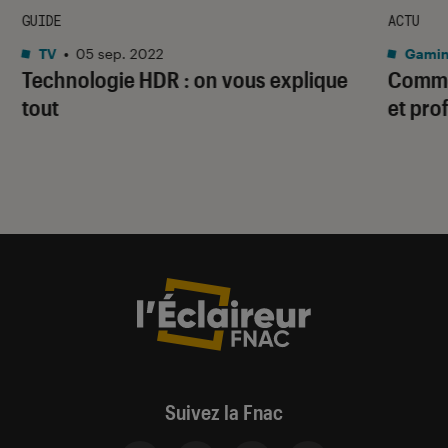
GUIDE
ACTU
TV
•
05 sep. 2022
Gami
Technologie HDR : on vous explique
Commen
tout
et pro
Suivez la Fnac