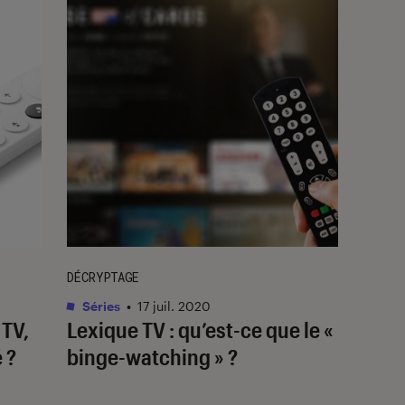
DÉCRYPTAGE
Séries
•
17 juil. 2020
TV,
Lexique TV : qu’est-ce que le «
 ?
binge-watching » ?