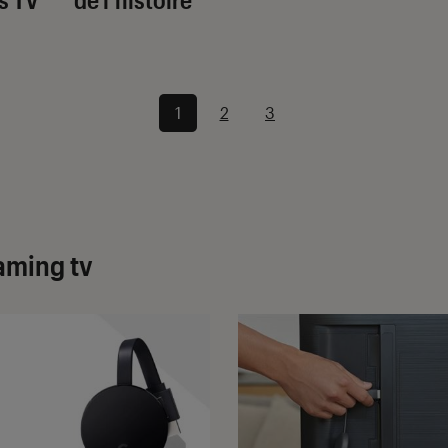
1
2
3
eaming tv