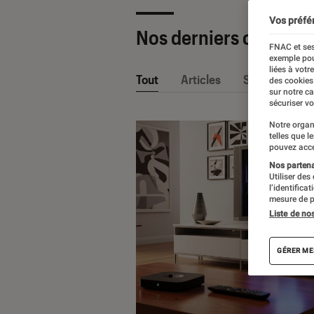
Vos préfé
Nos derniers contenu
FNAC et ses
exemple pou
liées à votr
Tout
Articles
Sélections et
des cookies
sur notre c
sécuriser vo
Notre organ
telles que l
pouvez acce
Nos partenai
Utiliser des
l’identifica
mesure de p
Liste de no
GÉRER ME