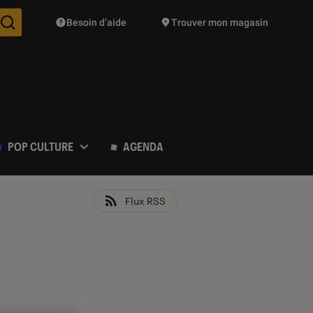
Besoin d’aide
Trouver mon magasin
Des suggestions de produits vont vous être proposées pendant vo
POP CULTURE
AGENDA
Flux RSS