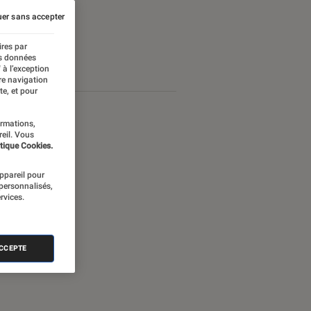
er sans accepter
ires par
es données
 à l’exception
re navigation
te, et pour
ormations,
reil. Vous
tique Cookies.
appareil pour
 personnalisés,
rvices.
ACCEPTE