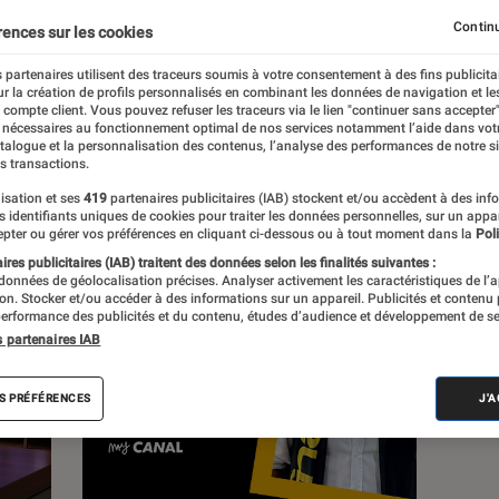
Continu
rences sur les cookies
s
 partenaires utilisent des traceurs soumis à votre consentement à des fins publicita
r la création de profils personnalisés en combinant les données de navigation et l
e compte client. Vous pouvez refuser les traceurs via le lien "continuer sans accepter"
 guides
Tests
 nécessaires au fonctionnement optimal de nos services notamment l’aide dans vot
atalogue et la personnalisation des contenus, l’analyse des performances de notre si
s transactions.
isation et ses
419
partenaires publicitaires (IAB) stockent et/ou accèdent à des inf
es identifiants uniques de cookies pour traiter les données personnelles, sur un appa
pter ou gérer vos préférences en cliquant ci-dessous ou à tout moment dans la
Poli
res publicitaires (IAB) traitent des données selon les finalités suivantes :
 données de géolocalisation précises. Analyser activement les caractéristiques de l’
tion. Stocker et/ou accéder à des informations sur un appareil. Publicités et contenu
erformance des publicités et du contenu, études d’audience et développement de se
s partenaires IAB
S PRÉFÉRENCES
J'