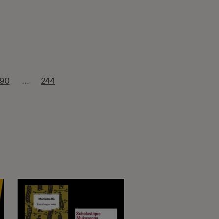
190
...
244