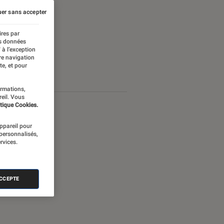
er sans accepter
ires par
es données
 à l’exception
re navigation
te, et pour
ormations,
reil. Vous
tique Cookies.
appareil pour
 personnalisés,
rvices.
ACCEPTE