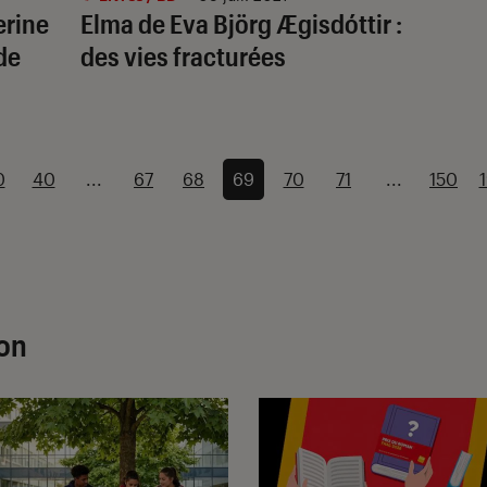
erine
Elma de Eva Björg Ægisdóttir :
de
des vies fracturées
0
40
...
67
68
69
70
71
...
150
ion