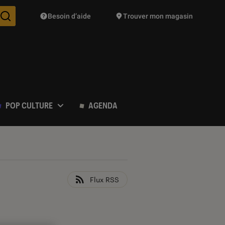
Besoin d’aide
Trouver mon magasin
Des suggestions de produits vont vous être proposées pendant vo
POP CULTURE
AGENDA
Flux RSS