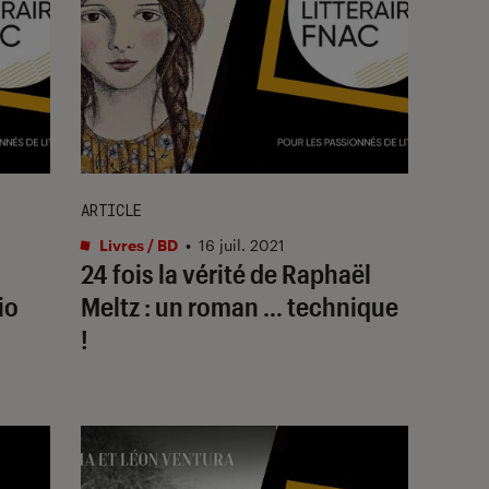
ARTICLE
Livres / BD
•
16 juil. 2021
24 fois la vérité de Raphaël
io
Meltz : un roman … technique
!