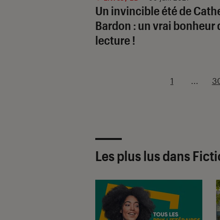
Un invincible été de Cath
Bardon : un vrai bonheur 
lecture !
1
...
3
Les plus lus dans Fict