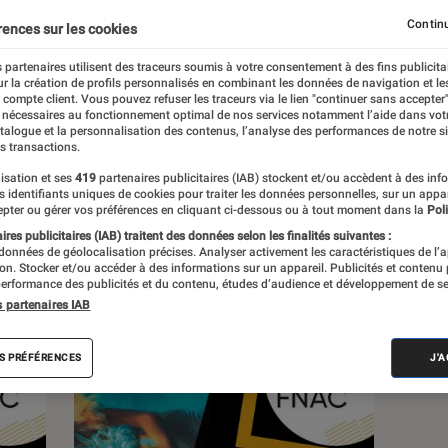
Continu
rences sur les cookies
 partenaires utilisent des traceurs soumis à votre consentement à des fins publicita
r la création de profils personnalisés en combinant les données de navigation et l
s
e compte client. Vous pouvez refuser les traceurs via le lien "continuer sans accepter"
 nécessaires au fonctionnement optimal de nos services notamment l’aide dans vot
atalogue et la personnalisation des contenus, l’analyse des performances de notre si
s transactions.
 guides
isation et ses
419
partenaires publicitaires (IAB) stockent et/ou accèdent à des inf
es identifiants uniques de cookies pour traiter les données personnelles, sur un appa
pter ou gérer vos préférences en cliquant ci-dessous ou à tout moment dans la
Poli
res publicitaires (IAB) traitent des données selon les finalités suivantes :
 données de géolocalisation précises. Analyser activement les caractéristiques de l’
tion. Stocker et/ou accéder à des informations sur un appareil. Publicités et contenu
erformance des publicités et du contenu, études d’audience et développement de se
s partenaires IAB
S PRÉFÉRENCES
J'