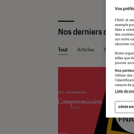
Vos préfé
FNAC et ses
exemple pou
Nos derniers contenu
liées à votr
des cookies
sur notre c
sécuriser vo
Tout
Articles
Sélections et
Notre organ
telles que l
pouvez acce
Nos partenai
Utiliser des
l’identifica
mesure de p
Liste de no
GÉRER ME