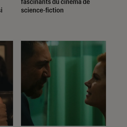
fascinants du cinéma de
i
science-fiction