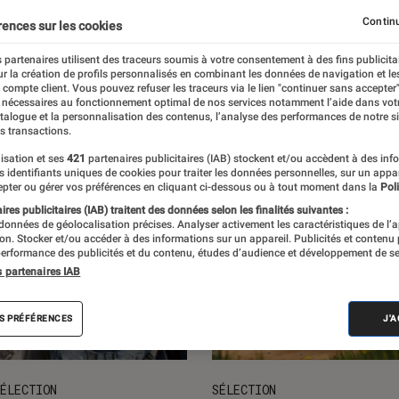
V
Continu
rences sur les cookies
 partenaires utilisent des traceurs soumis à votre consentement à des fins publicita
r la création de profils personnalisés en combinant les données de navigation et l
e compte client. Vous pouvez refuser les traceurs via le lien "continuer sans accepter"
 nécessaires au fonctionnement optimal de nos services notamment l’aide dans vot
atalogue et la personnalisation des contenus, l’analyse des performances de notre si
s transactions.
isation et ses
421
partenaires publicitaires (IAB) stockent et/ou accèdent à des inf
es identifiants uniques de cookies pour traiter les données personnelles, sur un appa
pter ou gérer vos préférences en cliquant ci-dessous ou à tout moment dans la
Poli
res publicitaires (IAB) traitent des données selon les finalités suivantes :
 données de géolocalisation précises. Analyser activement les caractéristiques de l’
tion. Stocker et/ou accéder à des informations sur un appareil. Publicités et contenu
erformance des publicités et du contenu, études d’audience et développement de se
s partenaires IAB
S PRÉFÉRENCES
J'
ÉLECTION
SÉLECTION