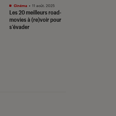
Cinéma
•
11 août. 2025
Cinéma
•
07 juil. 202
Les 20 meilleurs road-
Les plus beaux fil
movies à (re)voir pour
pour s’évader aux
s’évader
quatre coins du 