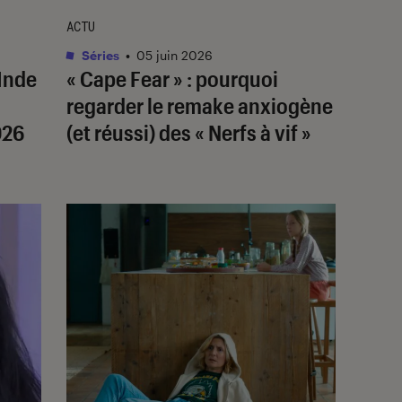
ACTU
Séries
•
05 juin 2026
Inde
« Cape Fear » : pourquoi
regarder le remake anxiogène
026
(et réussi) des « Nerfs à vif »