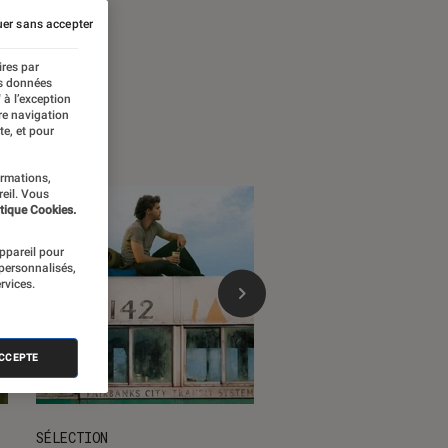
er sans accepter
ires par
es données
 à l’exception
re navigation
te, et pour
ormations,
reil. Vous
tique Cookies.
appareil pour
 personnalisés,
rvices.
ACCEPTE
SÉLECTION
SÉLECTION