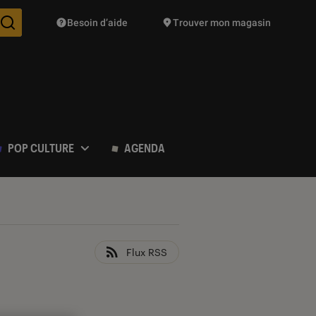
Besoin d’aide
Trouver mon magasin
Des suggestions de produits vont vous être proposées pendant vo
POP CULTURE
AGENDA
Flux RSS