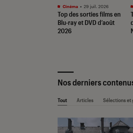
ma
•
24 juil. 2026
Cinéma
•
29 juil. 2026
satiriques : 10
Top des sorties films en
tournables
Blu-ray et DVD d’août
is sans filtre
2026
Nos derniers contenu
Tout
Articles
Sélections et