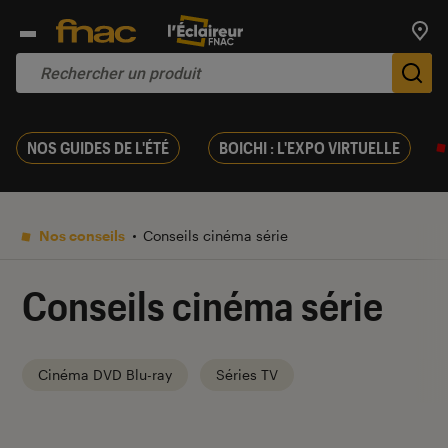
Trouv
De
NOS GUIDES DE L'ÉTÉ
BOICHI : L'EXPO VIRTUELLE
Nos conseils
Conseils cinéma série
Conseils cinéma série
Cinéma DVD Blu-ray
Séries TV