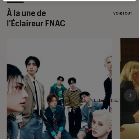
À la une de
VOIR TOUT
l'Éclaireur FNAC
l'Éclaireur fnac">