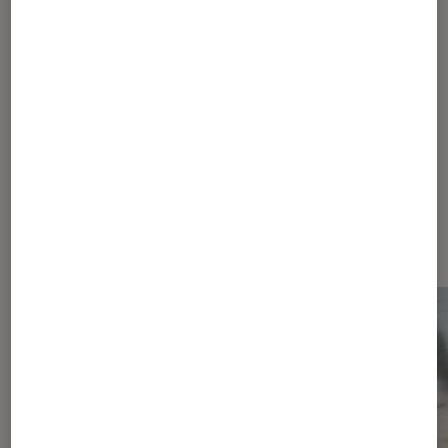
1
...
20
...
32
33
34
35
36
...
60
70
...
97
Les plus lus dans Conseils cinéma
série