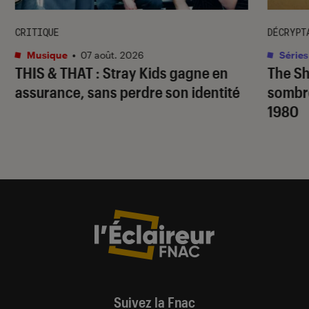
CRITIQUE
DÉCRYPT
Musique
•
07 août. 2026
Séries
THIS & THAT
: Stray Kids gagne en
The S
assurance, sans perdre son identité
sombr
1980
Suivez la Fnac