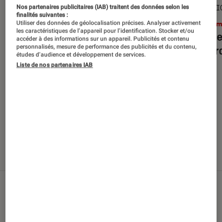
SÉLECTION
SÉLECTI
Nos partenaires publicitaires (IAB) traitent des données selon les
finalités suivantes :
Utiliser des données de géolocalisation précises. Analyser activement
Cinéma
•
29 juil. 2026
Ciném
les caractéristiques de l’appareil pour l’identification. Stocker et/ou
Top des sorties films en Blu-ray et
Top de
accéder à des informations sur un appareil. Publicités et contenu
personnalisés, mesure de performance des publicités et du contenu,
DVD d’août 2026
débarq
études d’audience et développement de services.
Liste de nos partenaires IAB
Nos derniers contenus
Tout
Articles
Sélections et guides
Tests