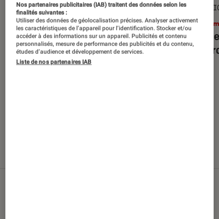
Nos partenaires publicitaires (IAB) traitent des données selon les
SÉLECTION
SÉLECTI
finalités suivantes :
Utiliser des données de géolocalisation précises. Analyser activement
Cinéma
•
29 juil. 2026
Ciném
les caractéristiques de l’appareil pour l’identification. Stocker et/ou
Top des sorties films en Blu-ray et
Top de
accéder à des informations sur un appareil. Publicités et contenu
personnalisés, mesure de performance des publicités et du contenu,
DVD d’août 2026
débarq
études d’audience et développement de services.
Liste de nos partenaires IAB
Nos derniers contenus
Tout
Articles
Sélections et guides
Tests