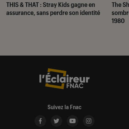
THIS & THAT
: Stray Kids gagne en
The S
assurance, sans perdre son identité
sombr
1980
Suivez la Fnac