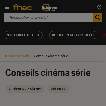
Trouv
De
NOS GUIDES DE L'ÉTÉ
BOICHI : L'EXPO VIRTUELLE
Nos conseils
Conseils cinéma série
Conseils cinéma série
Cinéma DVD Blu-ray
Séries TV