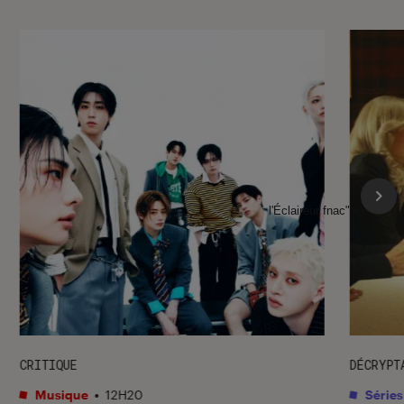
l'Éclaireur fnac">
CRITIQUE
DÉCRYPT
Musique
•
12H20
Séries