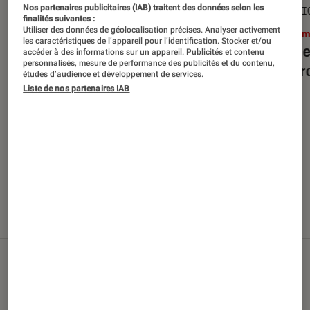
Nos partenaires publicitaires (IAB) traitent des données selon les
SÉLECTION
SÉLECTI
finalités suivantes :
Utiliser des données de géolocalisation précises. Analyser activement
Cinéma
•
29 juil. 2026
Ciném
les caractéristiques de l’appareil pour l’identification. Stocker et/ou
Top des sorties films en Blu-ray et
Top de
accéder à des informations sur un appareil. Publicités et contenu
personnalisés, mesure de performance des publicités et du contenu,
DVD d’août 2026
débarq
études d’audience et développement de services.
Liste de nos partenaires IAB
Nos derniers contenus
Tout
Articles
Sélections et guides
Tests