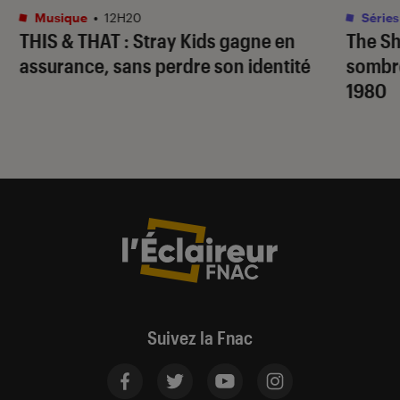
Musique
•
12H20
Séries
THIS & THAT
: Stray Kids gagne en
The S
assurance, sans perdre son identité
sombr
1980
Suivez la Fnac