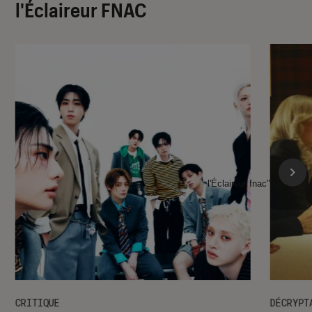
l'Éclaireur FNAC
l'Éclaireur fnac">
CRITIQUE
DÉCRYPT