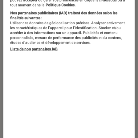
pouvez accepter ou gérer vos préférences en cliquant ci-dessous ou à
tout moment dans la
Politique Cookies.
Nos partenaires publicitaires (IAB) traitent des données selon les
finalités suivantes :
Utiliser des données de géolocalisation précises. Analyser activement
les caractéristiques de l’appareil pour l’identification. Stocker et/ou
accéder à des informations sur un appareil. Publicités et contenu
personnalisés, mesure de performance des publicités et du contenu,
études d’audience et développement de services.
Liste de nos partenaires IAB
ACTU
Séries
•
02 avril 2025
Pulse
: un
Grey’s Anatomy
à la sauce
Netflix ?