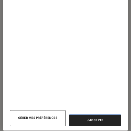
ACTU
Séries
•
20 mars 2025
L’adaptation colombienne de
J’irai
cracher sur vos tombes
fait des débuts
GÉRER MES PRÉFÉRENCES
remarqués sur Netflix
J'ACCEPTE