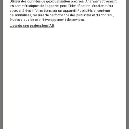
Utiliser des données de géolocalisation précises. Analyser activement
ACTU
les caractéristiques de l’appareil pour l’identification. Stocker et/ou
accéder à des informations sur un appareil. Publicités et contenu
Jeux vidéo
•
28 juil. 2021
personnalisés, mesure de performance des publicités et du contenu,
NEO The World Ends with You : toutes les
études d’audience et développement de services.
Liste de nos partenaires IAB
infos sur le nouveau RPG de Square Enix