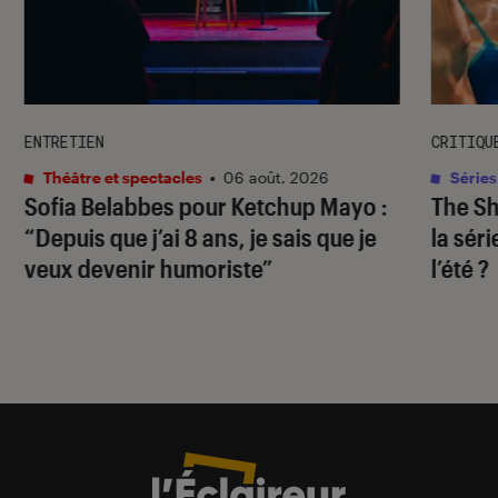
ENTRETIEN
CRITIQU
Théâtre et spectacles
•
06 août. 2026
Séries
Sofia Belabbes pour
Ketchup Mayo
:
The S
“Depuis que j’ai 8 ans, je sais que je
la sér
veux devenir humoriste”
l’été ?