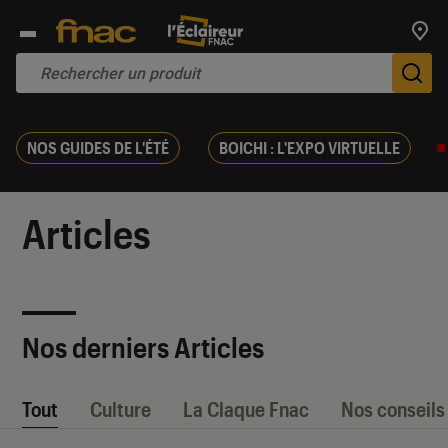
Trouv
De
NOS GUIDES DE L'ÉTÉ
BOICHI : L'EXPO VIRTUELLE
Articles
Nos derniers Articles
Tout
Culture
La Claque Fnac
Nos conseils