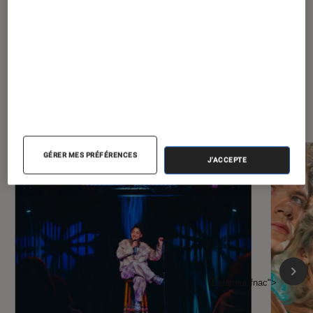
À la une de
VOIR TOUT
l'Éclaireur FNAC
GÉRER MES PRÉFÉRENCES
J'ACCEPTE
l'Éclaireur fnac">