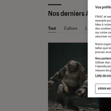
Vos préfé
Nos derniers Articles
FNAC et ses
exemple pou
liées à votr
Tout
Culture
La Claque Fna
des cookies
sur notre c
sécuriser vo
Notre organ
telles que l
pouvez acce
Nos partenai
Utiliser des
l’identifica
mesure de p
Liste de no
GÉRER ME