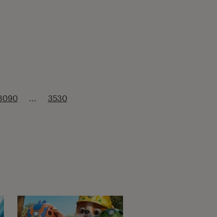
3090
...
3530