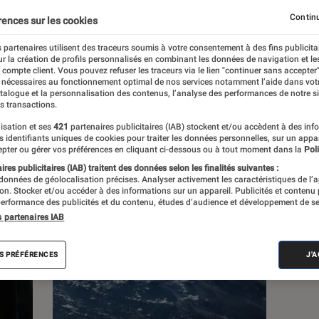
Continu
rences sur les cookies
 partenaires utilisent des traceurs soumis à votre consentement à des fins publicita
r la création de profils personnalisés en combinant les données de navigation et l
e compte client. Vous pouvez refuser les traceurs via le lien "continuer sans accepter"
c
Nos conseils
Pop Culture
Tech
 nécessaires au fonctionnement optimal de nos services notamment l’aide dans vot
atalogue et la personnalisation des contenus, l’analyse des performances de notre si
s transactions.
isation et ses
421
partenaires publicitaires (IAB) stockent et/ou accèdent à des inf
es identifiants uniques de cookies pour traiter les données personnelles, sur un appa
pter ou gérer vos préférences en cliquant ci-dessous ou à tout moment dans la
Poli
res publicitaires (IAB) traitent des données selon les finalités suivantes :
 données de géolocalisation précises. Analyser activement les caractéristiques de l’
tion. Stocker et/ou accéder à des informations sur un appareil. Publicités et contenu
erformance des publicités et du contenu, études d’audience et développement de se
s partenaires IAB
S PRÉFÉRENCES
J'