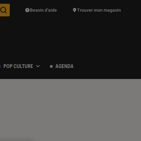
Besoin d’aide
Trouver mon magasin
Des suggestions de produits vont vous être proposées pendant vo
POP CULTURE
AGENDA