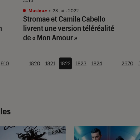
ACTU
Musique
•
28 juil. 2022
Stromae et Camila Cabello
n
livrent une version téléréalité
de « Mon Amour »
910
...
1820
1821
1822
1823
1824
...
2670
cles