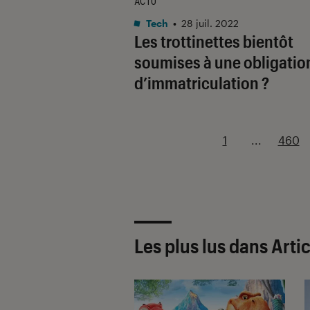
ACTU
Tech
•
28 juil. 2022
Les trottinettes bientôt
soumises à une obligatio
d’immatriculation ?
1
...
460
Les plus lus dans Arti