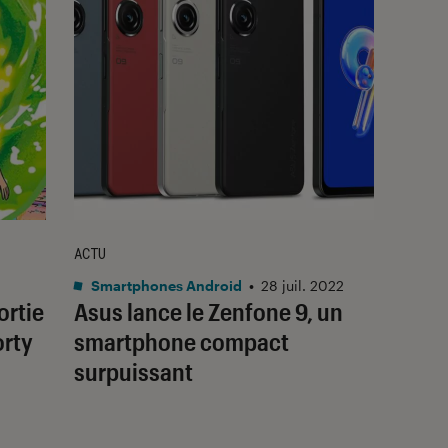
ACTU
Smartphones Android
•
28 juil. 2022
ortie
Asus lance le Zenfone 9, un
orty
smartphone compact
surpuissant