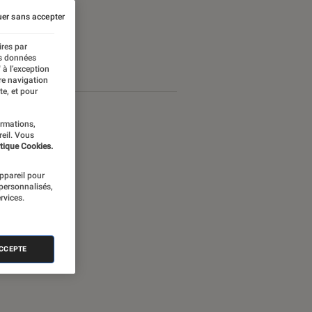
er sans accepter
ires par
es données
 à l’exception
re navigation
te, et pour
ormations,
reil. Vous
tique Cookies.
appareil pour
 personnalisés,
rvices.
ACCEPTE