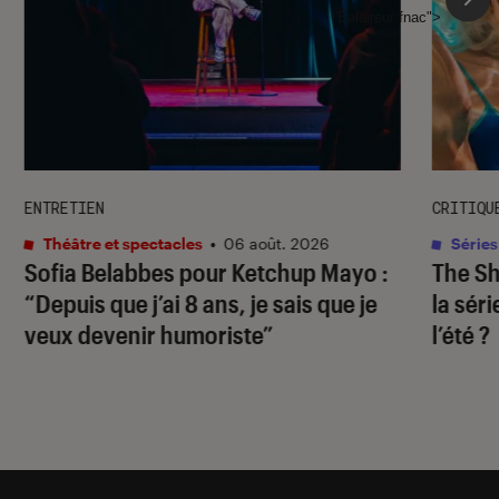
l'Éclaireur fnac">
ENTRETIEN
CRITIQU
Théâtre et spectacles
•
06 août. 2026
Séries
Sofia Belabbes pour
Ketchup Mayo
:
The S
“Depuis que j’ai 8 ans, je sais que je
la sér
veux devenir humoriste”
l’été ?