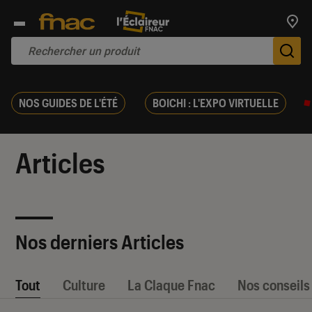
Trouv
De
NOS GUIDES DE L'ÉTÉ
BOICHI : L'EXPO VIRTUELLE
Articles
Nos derniers Articles
Tout
Culture
La Claque Fnac
Nos conseils