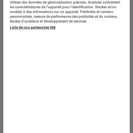
Utiliser des données de géolocalisation précises. Analyser activement
ACTU
les caractéristiques de l’appareil pour l’identification. Stocker et/ou
accéder à des informations sur un appareil. Publicités et contenu
Mangas
•
01 sep. 2022
personnalisés, mesure de performance des publicités et du contenu,
Cyberpunk Edgerunners
: Netflix dévoile
études d’audience et développement de services.
la date de sortie et un nouveau trailer
Liste de nos partenaires IAB