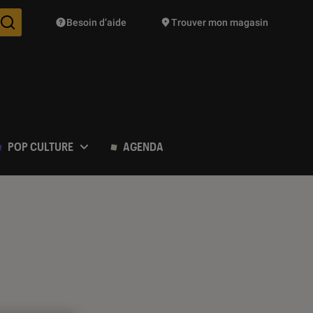
Besoin d’aide
Trouver mon magasin
Des suggestions de produits vont vous être proposées pendant vo
POP CULTURE
AGENDA