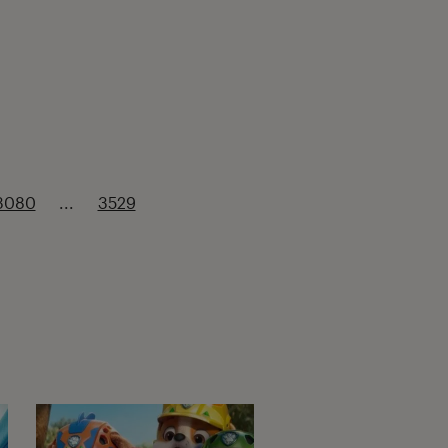
3080
...
3529