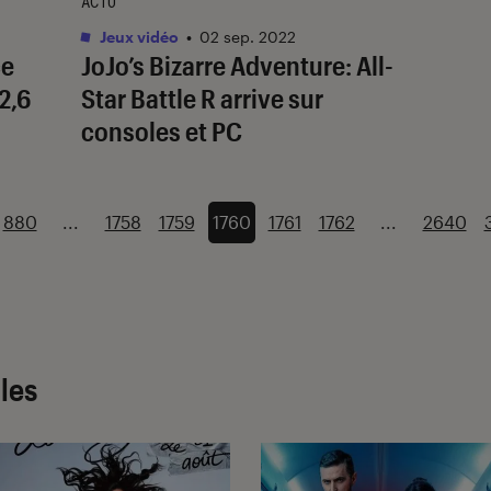
ACTU
Jeux vidéo
•
02 sep. 2022
ce
JoJo’s Bizarre Adventure: All-
2,6
Star Battle R
arrive sur
consoles et PC
880
...
1758
1759
1760
1761
1762
...
2640
cles