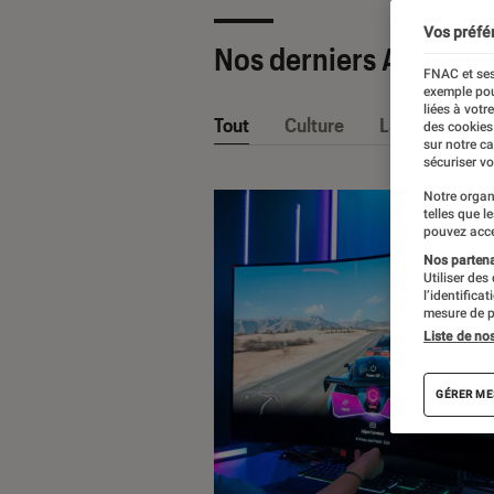
Vos préfé
Nos derniers Articles
FNAC et ses
exemple pou
liées à votr
Tout
Culture
La Claque Fna
des cookies
sur notre c
sécuriser vo
Notre organ
telles que l
pouvez acce
Nos partenai
Utiliser des
l’identifica
mesure de p
Liste de no
GÉRER ME