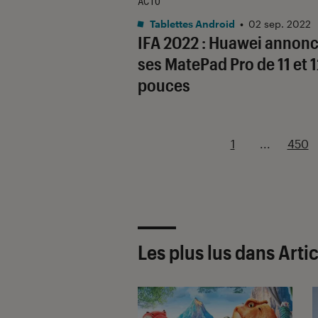
ACTU
Tablettes Android
•
02 sep. 2022
IFA 2022 : Huawei annon
ses MatePad Pro de 11 et 1
pouces
1
...
450
Les plus lus dans Arti