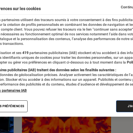
Continu
rences sur les cookies
 partenaires utilisent des traceurs soumis à votre consentement à des fins publicita
r la création de profils personnalisés en combinant les données de navigation et l
e compte client. Vous pouvez refuser les traceurs via le lien "continuer sans accepter"
c
Nos conseils
Pop Culture
Tech
 nécessaires au fonctionnement optimal de nos services notamment l’aide dans vot
atalogue et la personnalisation des contenus, l’analyse des performances de notre si
s transactions.
isation et ses
419
partenaires publicitaires (IAB) stockent et/ou accèdent à des inf
es identifiants uniques de cookies pour traiter les données personnelles, sur un appa
pter ou gérer vos préférences en cliquant ci-dessous ou à tout moment dans la
Poli
res publicitaires (IAB) traitent des données selon les finalités suivantes :
 données de géolocalisation précises. Analyser activement les caractéristiques de l’
tion. Stocker et/ou accéder à des informations sur un appareil. Publicités et contenu
erformance des publicités et du contenu, études d’audience et développement de se
s partenaires IAB
S PRÉFÉRENCES
J'