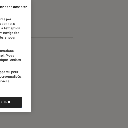
er sans accepter
ires par
es données
 à l’exception
re navigation
te, et pour
ormations,
reil. Vous
tique Cookies.
appareil pour
 personnalisés,
rvices.
ACCEPTE