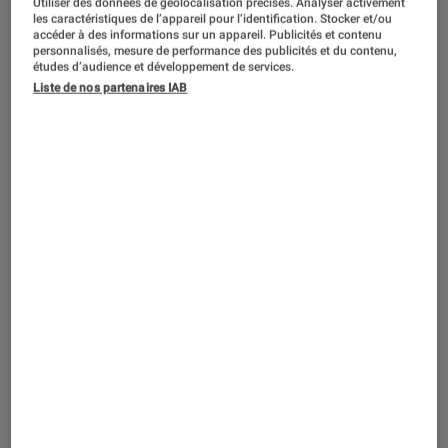
Utiliser des données de géolocalisation précises. Analyser activement
ARTICLE
les caractéristiques de l’appareil pour l’identification. Stocker et/ou
accéder à des informations sur un appareil. Publicités et contenu
Société numérique
•
04 mar. 2023
personnalisés, mesure de performance des publicités et du contenu,
NFT Paris, un succès fou malgré le krach
études d’audience et développement de services.
Liste de nos partenaires IAB