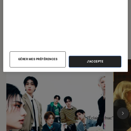
À la une de
VOIR TOUT
l'Éclaireur FNAC
GÉRER MES PRÉFÉRENCES
J'ACCEPTE
l'Éclaireur fnac">