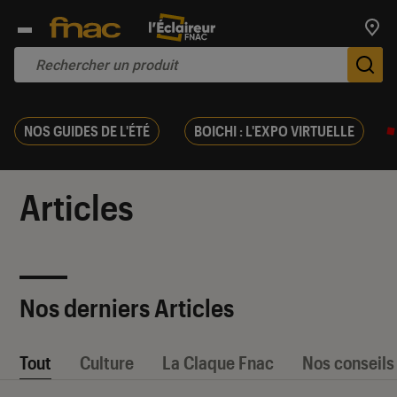
Trouv
De
NOS GUIDES DE L'ÉTÉ
BOICHI : L'EXPO VIRTUELLE
Articles
Nos derniers Articles
Tout
Culture
La Claque Fnac
Nos conseils