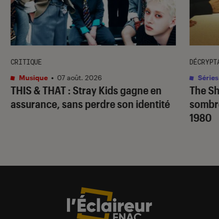
CRITIQUE
DÉCRYPT
Musique
•
07 août. 2026
Séries
THIS & THAT
: Stray Kids gagne en
The S
assurance, sans perdre son identité
sombr
1980